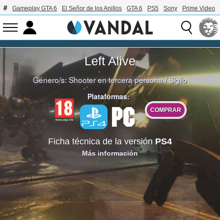
Gameplay GTA 6
El Señor de los Anillos
GTA 6
PS5
Sony
Prime Video
Left Alive
Género/s:
Shooter en tercera persona
/
Sigilo
Plataformas:
COMPRAR
Ficha técnica de la versión
PS4
Más información