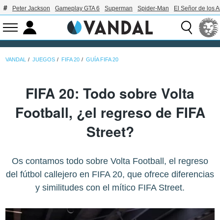
Peter Jackson
Gameplay GTA 6
Superman
Spider-Man
El Señor de los A
VANDAL
JUEGOS
FIFA 20
GUÍA FIFA 20
FIFA 20: Todo sobre Volta
Football, ¿el regreso de FIFA
Street?
Os contamos todo sobre Volta Football, el regreso
del fútbol callejero en FIFA 20, que ofrece diferencias
y similitudes con el mítico FIFA Street.