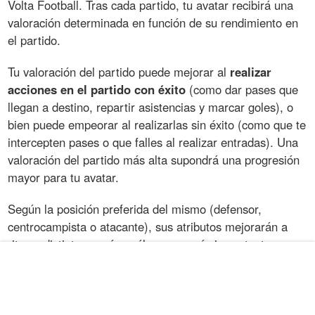
Volta Football. Tras cada partido, tu avatar recibirá una
valoración determinada en función de su rendimiento en
el partido.
Tu valoración del partido puede mejorar al
realizar
acciones en el partido con éxito
(como dar pases que
llegan a destino, repartir asistencias y marcar goles), o
bien puede empeorar al realizarlas sin éxito (como que te
intercepten pases o que falles al realizar entradas). Una
valoración del partido más alta supondrá una progresión
mayor para tu avatar.
Según la posición preferida del mismo (defensor,
centrocampista o atacante), sus atributos mejorarán a
ritmos distintos según cuáles sean más importantes para
cada posición. La progresión del avatar puede
comprobarse tras cada partido en el resumen al que
puedes acceder tras los partidos.