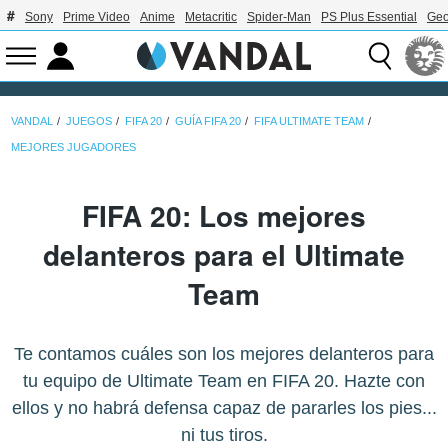
Sony
Prime Video
Anime
Metacritic
Spider-Man
PS Plus Essential
Geo
VANDAL
JUEGOS
FIFA 20
GUÍA FIFA 20
FIFA ULTIMATE TEAM
MEJORES JUGADORES
FIFA 20: Los mejores
delanteros para el Ultimate
Team
Te contamos cuáles son los mejores delanteros para
tu equipo de Ultimate Team en FIFA 20. Hazte con
ellos y no habrá defensa capaz de pararles los pies...
ni tus tiros.