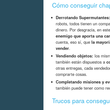
Cómo conseguir cha
Derrotando Supermutantes
robots, todos tienen un compa
dinero. Por desgracia, en es
enemigo que aporta una can
cuenta, eso sí, que
la mayorí
vender
.
Vendiendo objetos:
los mism
también están dispuestos a
c
otras entregas, cada vendedo
comprarte cosas.
Completando misiones y ev
también puede tener como re
Trucos para consegu