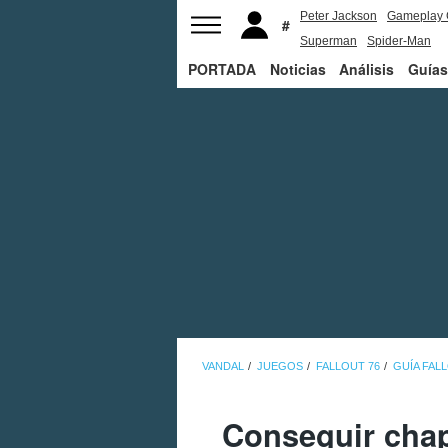
Peter Jackson
Gameplay 
Superman
Spider-Man
PORTADA
Noticias
Análisis
Guías
VANDAL
JUEGOS
FALLOUT 76
GUÍA FAL
Conseguir chap