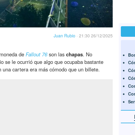
Juan Rubio
·
21:30 26/12/2025
a moneda de
Fallout 76
son las
chapas
. No
Bo
io se le ocurrió que algo que ocupaba bastante
Cóm
n una cartera era más cómodo que un billete.
Cóm
Cóm
Con
Co
Se