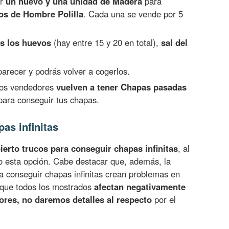
ar
un huevo y una unidad de Madera
para
vos de Hombre Polilla
. Cada una se vende por 5
s los huevos
(hay entre 15 y 20 en total),
sal del
arecer y podrás volver a cogerlos.
los vendedores
vuelven a tener Chapas pasadas
para conseguir tus chapas.
as infinitas
ierto trucos para conseguir chapas infinitas
, al
o esta opción. Cabe destacar que, además, la
 conseguir chapas infinitas crean problemas en
o que todos los mostrados
afectan negativamente
dores, no daremos detalles al respecto
por el