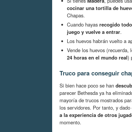
Si tienes
Madera
, puedes us
cocinar una tortilla de hue
Chapas.
Cuando hayas
recogido todo
juego y vuelve a entrar
.
Los huevos habrán vuelto a ap
Vende los huevos (recuerda, 
24 horas en el mundo real
) 
Truco para conseguir chap
Si bien hace poco se han
descub
parecer Bethesda ya ha eliminad
mayoría de trucos mostrados para
los servidores. Por tanto, y dad
a la experiencia de otros juga
momento.