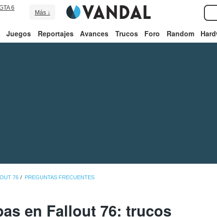
GTA 6
Más ↓
Juegos
Reportajes
Avances
Trucos
Foro
Random
Hard
LOUT 76
PREGUNTAS FRECUENTES
as en Fallout 76: trucos