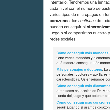
intentarlo. Tendremos una limitac
cada nivel con el número de past
varios tipos de micropagos en f
corazones
, los
continues
de toda
pueden conseguir si
sincronizam
juego o si compartimos nuestro p
redes sociales.
Cómo conseguir más monedas
tiene varias monedas y elementos
qué manera conseguir más moneda
Más personajes o doctores
: La
personajes, doctores y auxiliares,
características. Os enseñamos có
Cómo conseguir más diamante
otros ítems especiales en Dr. Ma
tienda del juego y qué obtener con
Cómo conseguir más corazone
seguir jugando si usamos corazo