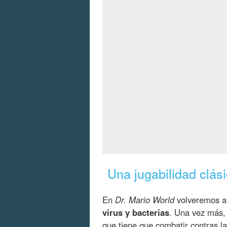
Una jugabilidad clási
En
Dr. Mario World
volveremos 
virus y bacterias
. Una vez más,
que tiene que combatir contras l