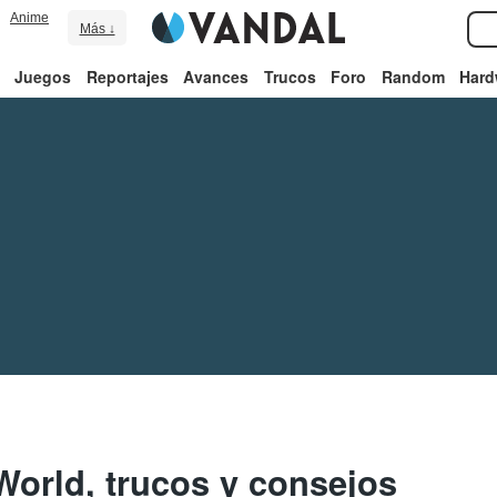
Anime
Más ↓
Juegos
Reportajes
Avances
Trucos
Foro
Random
Hard
World, trucos y consejos