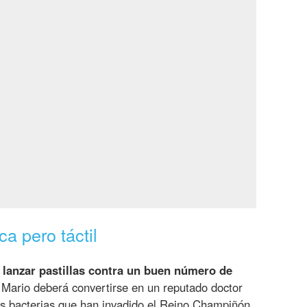
ca pero táctil
a
lanzar pastillas contra un buen número de
 Mario deberá convertirse en un reputado doctor
as bacterias que han invadido el Reino Champiñón,