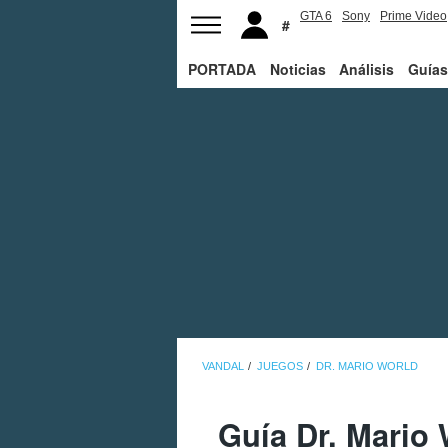
GTA 6
Sony
Prime Video
PORTADA
Noticias
Análisis
Guías
VANDAL
JUEGOS
DR. MARIO WORLD
Guía Dr. Mario 