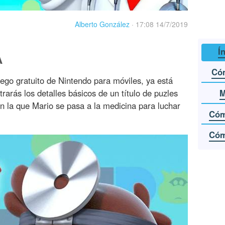
Alberto González
·
17:08 14/7/2019
Í
A
Có
uego gratuito de Nintendo para móviles, ya está
M
rarás los detalles básicos de un título de puzles
en la que Mario se pasa a la medicina para luchar
Cóm
Cóm