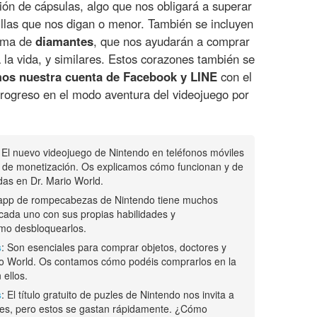
ión de cápsulas, algo que nos obligará a superar
illas que nos digan o menor. También se incluyen
orma de
diamantes
, que nos ayudarán a comprar
 la vida, y similares. Estos corazones también se
os nuestra cuenta de Facebook y LINE
con el
rogreso en el modo aventura del videojuego por
: El nuevo videojuego de Nintendo en teléfonos móviles
 de monetización. Os explicamos cómo funcionan y de
s en Dr. Mario World.
 app de rompecabezas de Nintendo tiene muchos
 cada uno con sus propias habilidades y
mo desbloquearlos.
s
: Son esenciales para comprar objetos, doctores y
rio World. Os contamos cómo podéis comprarlos en la
 ellos.
s
: El título gratuito de puzles de Nintendo nos invita a
nes, pero estos se gastan rápidamente. ¿Cómo