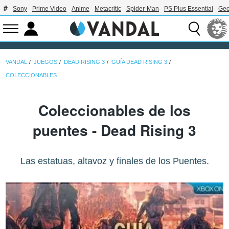
Sony
Prime Video
Anime
Metacritic
Spider-Man
PS Plus Essential
Geo
VANDAL
JUEGOS
DEAD RISING 3
GUÍA DEAD RISING 3
COLECCIONABLES
Coleccionables de los
puentes - Dead Rising 3
Las estatuas, altavoz y finales de los Puentes.