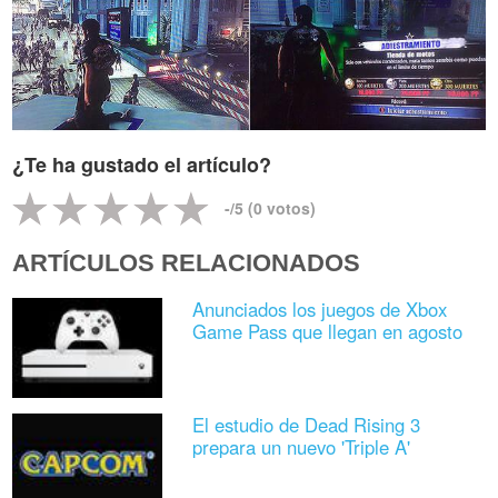
¿Te ha gustado el artículo?
-
/5 (
0
votos)
ARTÍCULOS RELACIONADOS
Anunciados los juegos de Xbox
Game Pass que llegan en agosto
El estudio de Dead Rising 3
prepara un nuevo 'Triple A'