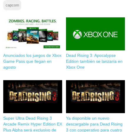
capcom
Anunciados los juegos de Xbox
Dead Rising 3: Apocalypse
Game Pass que llegan en
Edition también se lanzaría en
agosto
Xbox One
Super Ultra Dead Rising 3
Ya disponible un nuevo
Arcade Remix Hyper Edition EX
descargable para Dead Rising
Plus Alpha será exclusivo de
3 con cooperativo para cuatro