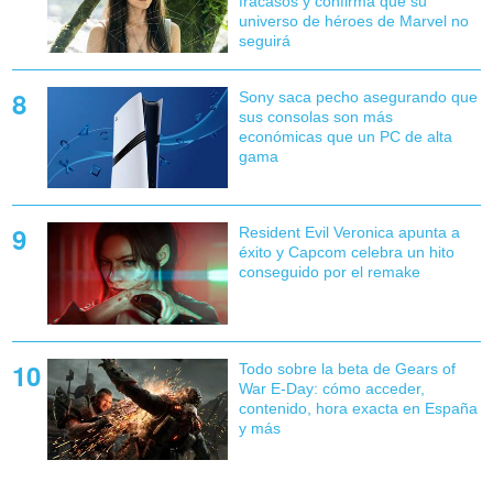
fracasos y confirma que su
universo de héroes de Marvel no
seguirá
Sony saca pecho asegurando que
sus consolas son más
económicas que un PC de alta
gama
Resident Evil Veronica apunta a
éxito y Capcom celebra un hito
conseguido por el remake
Todo sobre la beta de Gears of
War E-Day: cómo acceder,
contenido, hora exacta en España
y más