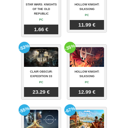
STAR WARS: KNIGHTS
HOLLOW KNIGHT:
OF THE OLD
SILKSONG
REPUBLIC
PC
PC
11.99 €
1.66 €
-53%
-35%
CLAIR OBSCUR:
HOLLOW KNIGHT:
EXPEDITION 33
SILKSONG
PC
PC
23.29 €
12.99 €
-55%
-67%