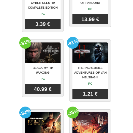
CYBER SLEUTH:
OF PANDORA
COMPLETE EDITION
PC
PC
13.99 €
3.39 €
-31%
-91%
BLACK MYTH:
THE INCREDIBLE
WUKONG
ADVENTURES OF VAN
HELSING II
PC
PC
40.99 €
1.21 €
-82%
-38%