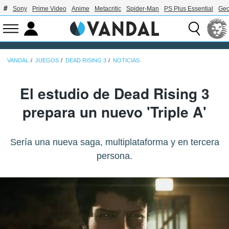
Sony
Prime Video
Anime
Metacritic
Spider-Man
PS Plus Essential
Geo
VANDAL
JUEGOS
DEAD RISING 3
NOTICIAS
El estudio de Dead Rising 3
prepara un nuevo 'Triple A'
Sería una nueva saga, multiplataforma y en tercera
persona.