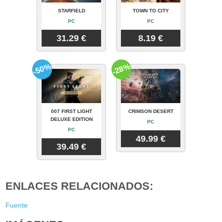
STARFIELD
TOWN TO CITY
PC
PC
31.29 €
8.19 €
-50%
-28%
007 FIRST LIGHT
CRIMSON DESERT
DELUXE EDITION
PC
PC
49.99 €
39.49 €
ENLACES RELACIONADOS:
Fuente