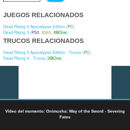
JUEGOS RELACIONADOS
Dead Rising 3 Apocalypse Edition (
PC
)
Dead Rising 3 (
PS3
,
X360
,
XBOne
)
TRUCOS RELACIONADOS
Dead Rising 3 Apocalypse Edition - Trucos (
PC
)
Dead Rising 3 - Trucos (
XBOne
)
Vídeo del momento: Onimusha: Way of the Sword - Severing
Fates