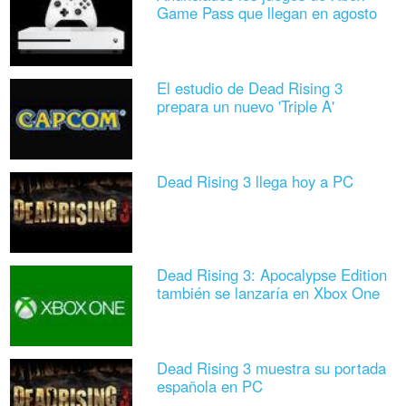
Game Pass que llegan en agosto
El estudio de Dead Rising 3
prepara un nuevo 'Triple A'
Dead Rising 3 llega hoy a PC
Dead Rising 3: Apocalypse Edition
también se lanzaría en Xbox One
Dead Rising 3 muestra su portada
española en PC