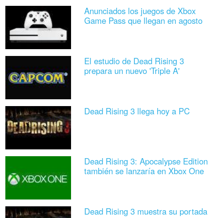
Anunciados los juegos de Xbox
Game Pass que llegan en agosto
El estudio de Dead Rising 3
prepara un nuevo 'Triple A'
Dead Rising 3 llega hoy a PC
Dead Rising 3: Apocalypse Edition
también se lanzaría en Xbox One
Dead Rising 3 muestra su portada