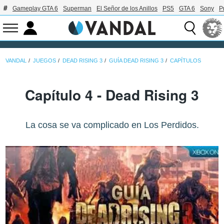
Gameplay GTA 6
Superman
El Señor de los Anillos
PS5
GTA 6
Sony
P
VANDAL
JUEGOS
DEAD RISING 3
GUÍA DEAD RISING 3
CAPÍTULOS
Capítulo 4 - Dead Rising 3
La cosa se va complicado en Los Perdidos.