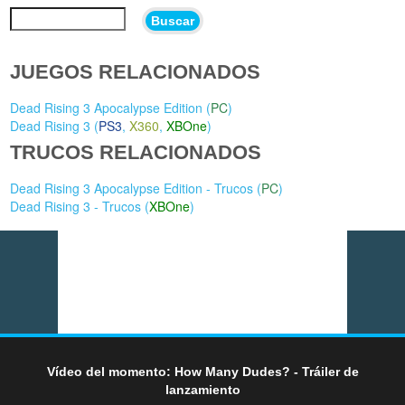
Buscar
JUEGOS RELACIONADOS
Dead Rising 3 Apocalypse Edition (
PC
)
Dead Rising 3 (
PS3
,
X360
,
XBOne
)
TRUCOS RELACIONADOS
Dead Rising 3 Apocalypse Edition - Trucos (
PC
)
Dead Rising 3 - Trucos (
XBOne
)
Vídeo del momento: How Many Dudes? - Tráiler de
lanzamiento