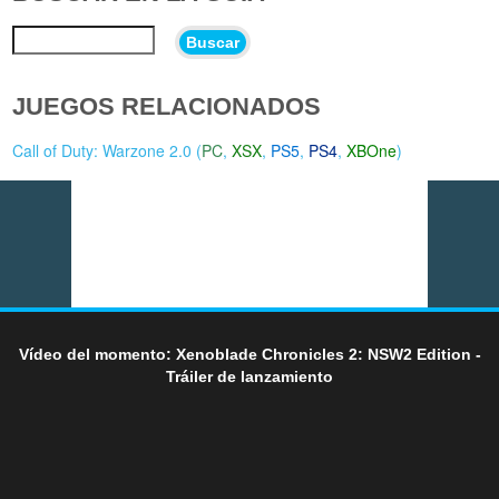
Buscar
JUEGOS RELACIONADOS
Call of Duty: Warzone 2.0 (
PC
,
XSX
,
PS5
,
PS4
,
XBOne
)
Vídeo del momento: Xenoblade Chronicles 2: NSW2 Edition -
Tráiler de lanzamiento