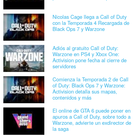
Nicolas Cage llega a Call of Duty
con la Temporada 4 Recargada de
Black Ops 7 y Warzone
Adiós al gratuito Call of Duty:
Warzone en PS4 y Xbox One:
Activision pone fecha al cierre de
servidores
Comienza la Temporada 2 de Call
of Duty: Black Ops 7 y Warzone:
Activision detalla sus mapas,
contenidos y más
El online de GTA 6 puede poner en
apuros a Call of Duty, sobre todo a
Warzone, advierte un exdirector de
la saga