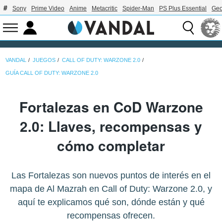
Sony
Prime Video
Anime
Metacritic
Spider-Man
PS Plus Essential
Geo
VANDAL
JUEGOS
CALL OF DUTY: WARZONE 2.0
GUÍA CALL OF DUTY: WARZONE 2.0
Fortalezas en CoD Warzone
2.0: Llaves, recompensas y
cómo completar
Las Fortalezas son nuevos puntos de interés en el
mapa de Al Mazrah en Call of Duty: Warzone 2.0, y
aquí te explicamos qué son, dónde están y qué
recompensas ofrecen.