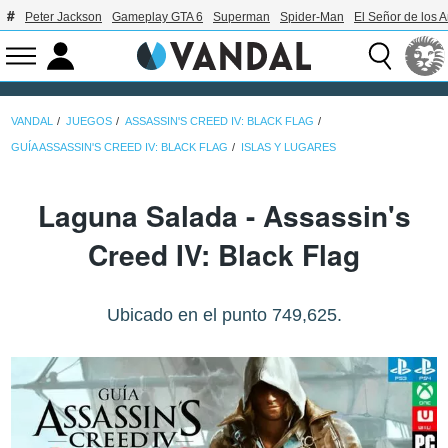
Peter Jackson
Gameplay GTA 6
Superman
Spider-Man
El Señor de los A
VANDAL
JUEGOS
ASSASSIN'S CREED IV: BLACK FLAG
GUÍA ASSASSIN'S CREED IV: BLACK FLAG
ISLAS Y LUGARES
Laguna Salada - Assassin's
Creed IV: Black Flag
Ubicado en el punto 749,625.