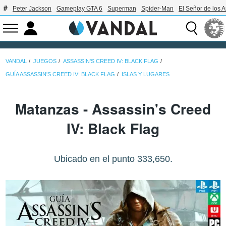
Peter Jackson
Gameplay GTA 6
Superman
Spider-Man
El Señor de los A
VANDAL
JUEGOS
ASSASSIN'S CREED IV: BLACK FLAG
GUÍA ASSASSIN'S CREED IV: BLACK FLAG
ISLAS Y LUGARES
Matanzas - Assassin's Creed
IV: Black Flag
Ubicado en el punto 333,650.