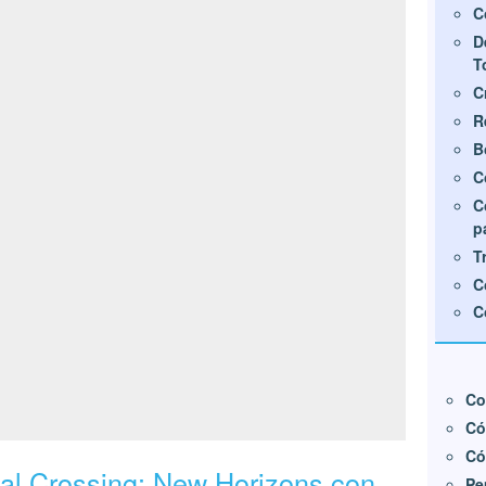
C
D
T
C
R
B
C
C
p
T
C
C
Co
Có
Có
l Crossing: New Horizons con
Pe