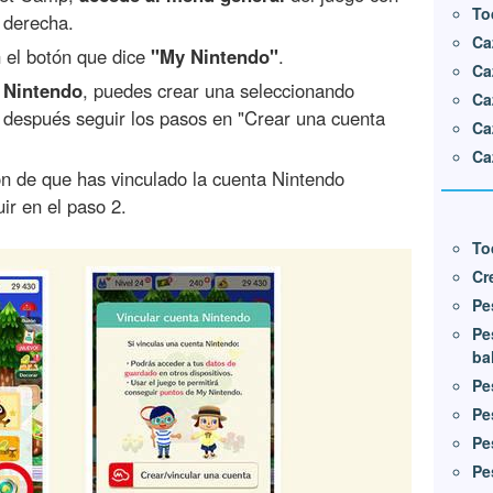
To
r derecha.
Ca
 el botón que dice
"My Nintendo"
.
Ca
 Nintendo
, puedes crear una seleccionando
Ca
, después seguir los pasos en "Crear una cuenta
Ca
Ca
ón de que has vinculado la cuenta Nintendo
ir en el paso 2.
To
Cr
Pe
Pe
ba
Pe
Pe
Pe
Pe