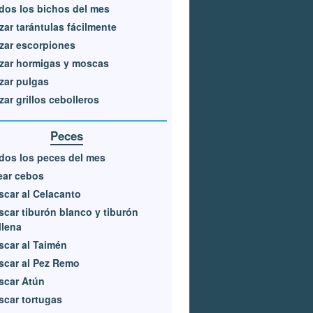
dos los bichos del mes
zar tarántulas fácilmente
zar escorpiones
zar hormigas y moscas
zar pulgas
zar grillos cebolleros
Peces
dos los peces del mes
ear cebos
scar al Celacanto
scar tiburón blanco y tiburón
llena
scar al Taimén
scar al Pez Remo
scar Atún
scar tortugas