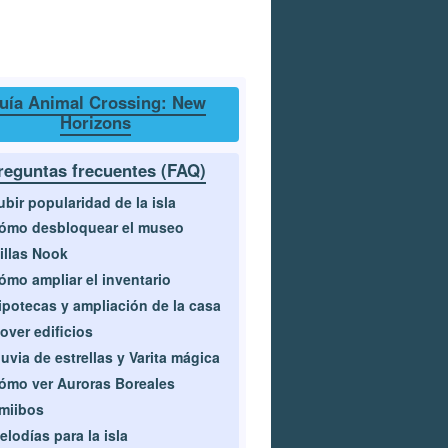
uía Animal Crossing: New
Horizons
reguntas frecuentes (FAQ)
ubir popularidad de la isla
ómo desbloquear el museo
illas Nook
ómo ampliar el inventario
ipotecas y ampliación de la casa
over edificios
luvia de estrellas y Varita mágica
ómo ver Auroras Boreales
miibos
elodías para la isla