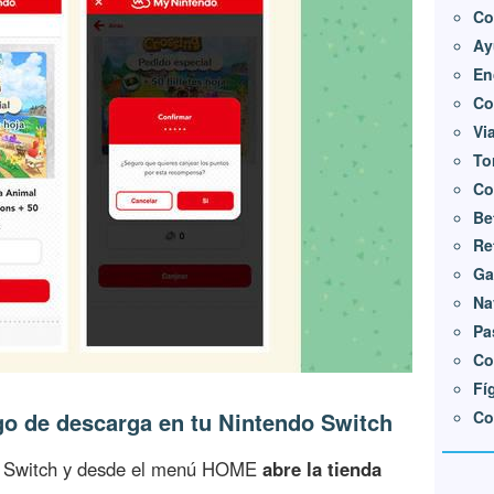
Co
Ay
En
Co
Vi
To
Co
Be
Re
Ga
Na
Pa
Co
Fí
Co
igo de descarga en tu Nintendo Switch
do Switch y desde el menú HOME
abre la tienda