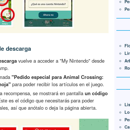
Pe
Pe
Fl
de descarga
Lir
descarga
vuelve a acceder a "My Nintendo" desde
Ar
amp.
Ro
amada
"Pedido especial para Animal Crossing:
hoja"
para poder recibir los artículos en el juego.
a recompensa, se mostrará en pantalla
un código
Este es el código que necesitarás para poder
Li
ales, así que anótalo o deja la página abierta.
Lo
Pe
Ca