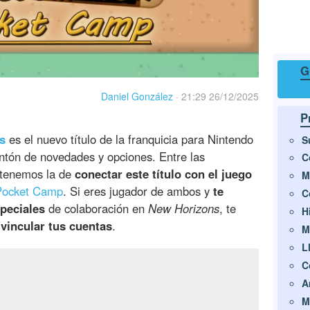
G
Daniel González
·
21:29 26/12/2025
P
s
es el nuevo título de la franquicia para Nintendo
S
ntón de novedades y opciones. Entre las
C
n tenemos la de
conectar este título con el juego
M
 Pocket Camp
. Si eres jugador de ambos y
te
C
speciales
de colaboración en
New Horizons
, te
H
vincular tus cuentas
.
M
L
C
A
M