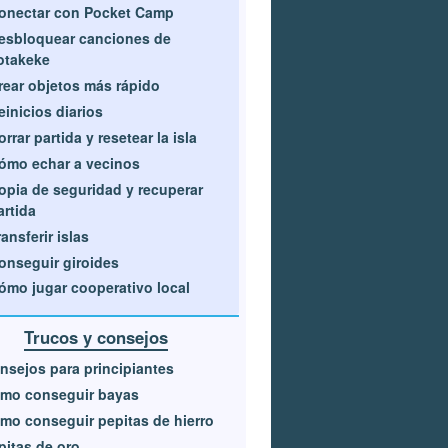
onectar con Pocket Camp
esbloquear canciones de
otakeke
rear objetos más rápido
einicios diarios
orrar partida y resetear la isla
ómo echar a vecinos
opia de seguridad y recuperar
artida
ransferir islas
onseguir giroides
ómo jugar cooperativo local
Trucos y consejos
nsejos para principiantes
mo conseguir bayas
mo conseguir pepitas de hierro
pitas de oro