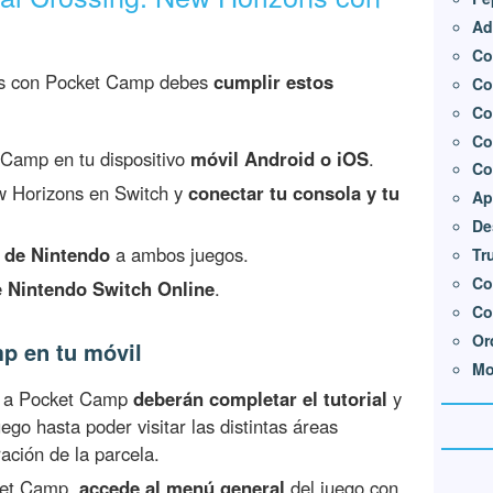
Ad
Co
ns con Pocket Camp debes
cumplir estos
Co
Co
Co
 Camp en tu dispositivo
móvil Android o iOS
.
Co
w Horizons en Switch y
conectar tu consola y tu
Ap
De
a de Nintendo
a ambos juegos.
Tr
Co
e
Nintendo Switch Online
.
Co
Or
mp en tu móvil
Mo
os a Pocket Camp
deberán completar el tutorial
y
uego hasta poder visitar las distintas áreas
ación de la parcela.
ket Camp,
accede al menú general
del juego con