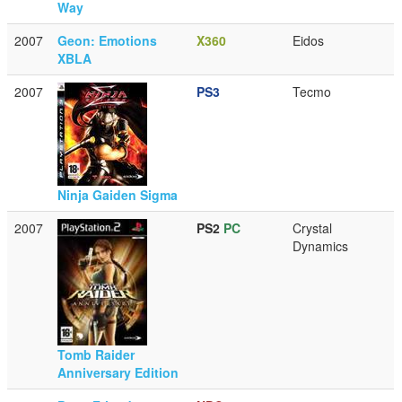
Way
2007
Geon: Emotions
X360
Eidos
XBLA
2007
PS3
Tecmo
Ninja Gaiden Sigma
2007
PS2
PC
Crystal
Dynamics
Tomb Raider
Anniversary Edition