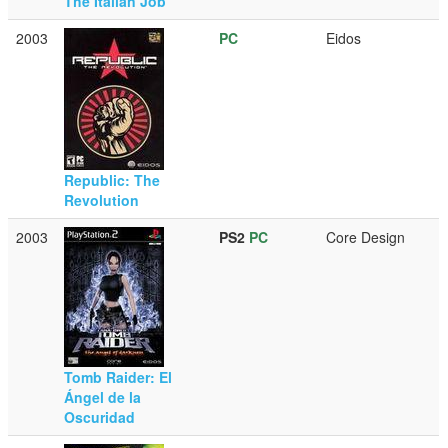
The Italian Job
2003
PC
Eidos
Republic: The
Revolution
2003
PS2
PC
Core Design
Tomb Raider: El
Ángel de la
Oscuridad