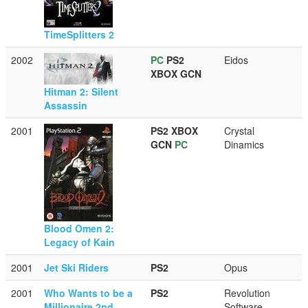
TimeSplitters 2
2002
PC
PS2
Eidos
XBOX
GCN
Hitman 2: Silent
Assassin
2001
PS2
XBOX
Crystal
GCN
PC
Dinamics
Blood Omen 2:
Legacy of Kain
2001
Jet Ski Riders
PS2
Opus
2001
Who Wants to be a
PS2
Revolution
Millionaire 2nd
Software