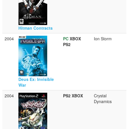
Hitman Contracts
2004
PC
XBOX
Ion Storm
PS2
Deus Ex: Invisible
War
2004
PS2
XBOX
Crystal
Dynamics