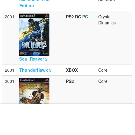
Edition
2001
PS2
DC
PC
Crystal
Dinamics
Soul Reaver 2
2001
ThunderHawk 3
XBOX
Core
2001
PS2
Core
Thunderhawk 3:
Operation Phoenix