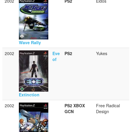
2002
PS2
Eidos
Wave Rally
2002
Eve
PS2
Yukes
of
Extinction
2002
PS2
XBOX
Free Radical
GCN
Design