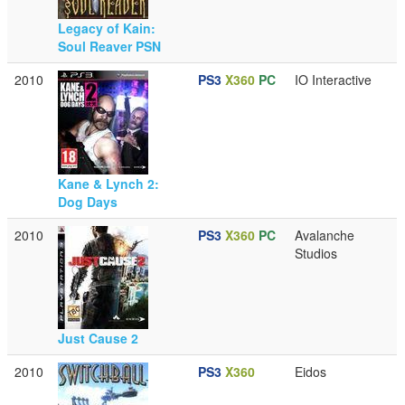
Legacy of Kain:
Soul Reaver PSN
2010
PS3
X360
PC
IO Interactive
Kane & Lynch 2:
Dog Days
2010
PS3
X360
PC
Avalanche
Studios
Just Cause 2
2010
PS3
X360
Eidos