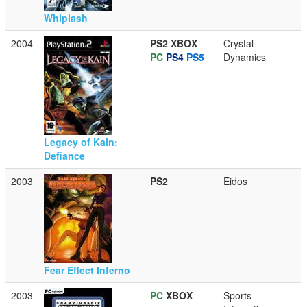
Whiplash
2004
PS2
XBOX
Crystal
PC
PS4
PS5
Dynamics
Legacy of Kain:
Defiance
2003
PS2
Eidos
Fear Effect Inferno
2003
PC
XBOX
Sports