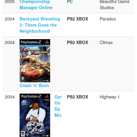
2005
Championship
PC
Beautiful Game
Manager Online
Studios
2004
Backyard Wrestling
PS2
XBOX
Paradox
2: There Goes the
Neighborhood
2004
PS2
XBOX
Climax
Crash 'n' Burn
2004
Get
PS2
XBOX
Highway 1
On
Da
Mic