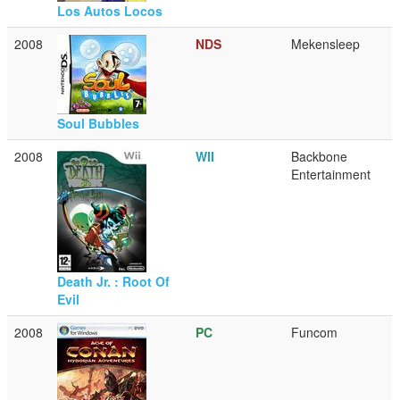
Los Autos Locos
2008
NDS
Mekensleep
Soul Bubbles
2008
WII
Backbone
Entertainment
Death Jr. : Root Of
Evil
2008
PC
Funcom