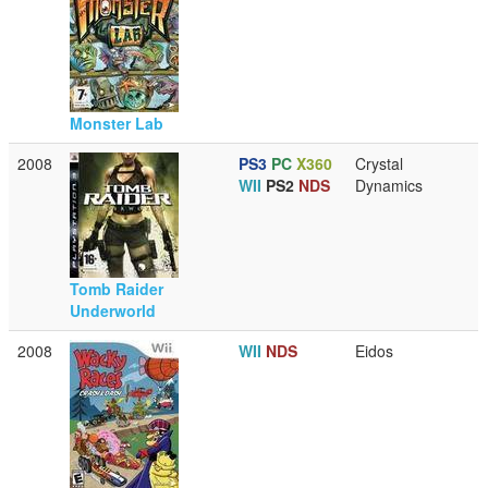
Monster Lab
2008
PS3
PC
X360
Crystal
WII
PS2
NDS
Dynamics
Tomb Raider
Underworld
2008
WII
NDS
Eidos