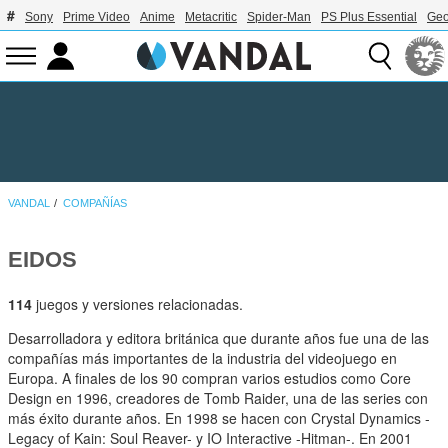
Sony
Prime Video
Anime
Metacritic
Spider-Man
PS Plus Essential
Geo
VANDAL
COMPAÑÍAS
EIDOS
114
juegos y versiones relacionadas.
Desarrolladora y editora británica que durante años fue una de las
compañías más importantes de la industria del videojuego en
Europa. A finales de los 90 compran varios estudios como Core
Design en 1996, creadores de Tomb Raider, una de las series con
más éxito durante años. En 1998 se hacen con Crystal Dynamics -
Legacy of Kain: Soul Reaver- y IO Interactive -Hitman-. En 2001