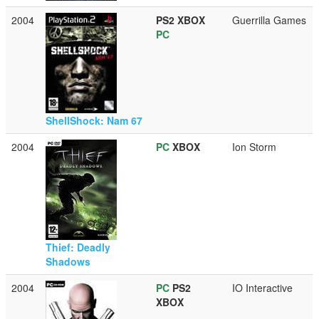
2004
PS2
XBOX
Guerrilla Games
PC
ShellShock: Nam 67
2004
PC
XBOX
Ion Storm
Thief: Deadly
Shadows
2004
PC
PS2
IO Interactive
XBOX