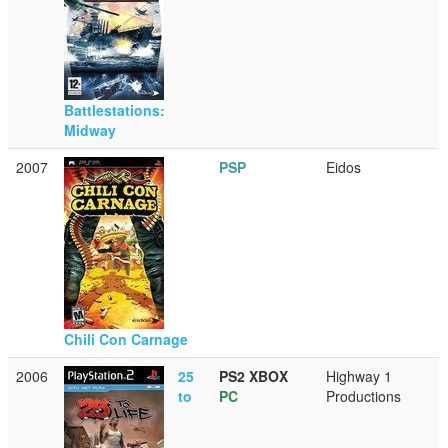
Battlestations:
Midway
2007
PSP
Eidos
Chili Con Carnage
2006
25
PS2
XBOX
Highway 1
to
PC
Productions