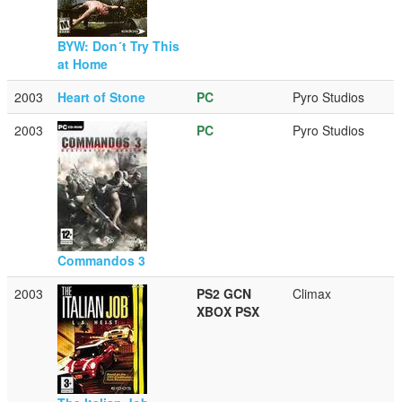
BYW: Don´t Try This
at Home
2003
Heart of Stone
PC
Pyro Studios
2003
PC
Pyro Studios
Commandos 3
2003
PS2
GCN
Climax
XBOX
PSX