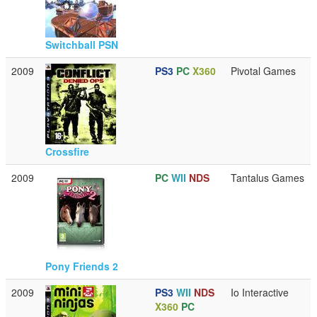
Switchball PSN
2009
PS3
PC
X360
Pivotal Games
Crossfire
2009
PC
WII
NDS
Tantalus Games
Pony Friends 2
2009
PS3
WII
NDS
Io Interactive
X360
PC