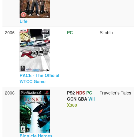
Life
2006
PC
Simbin
RACE - The Official
WTCC Game
2006
PS2
NDS
PC
Traveller's Tales
GCN
GBA
WII
X360
Bionicle Heroes