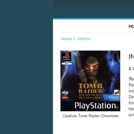
FI
VANDAL
JUEGOS
I
A 
To
Ra
in
De
In
he
en
Carátula Tomb Raider Chronicles