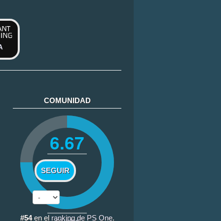
A
COMUNIDAD
6.67
SEGUIR
#54
en el
ranking de PS One
.
69
votos