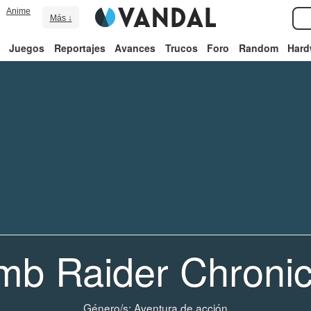
Anime
Más ↓
Juegos
Reportajes
Avances
Trucos
Foro
Random
Hard
mb Raider Chronic
Género/s:
Aventura de acción