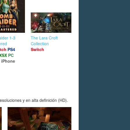
ider 1-3
The Lara Croft
ered
Collection
tch
PS4
Switch
XSX
PC
iPhone
d
oluciones y en alta definición (HD).