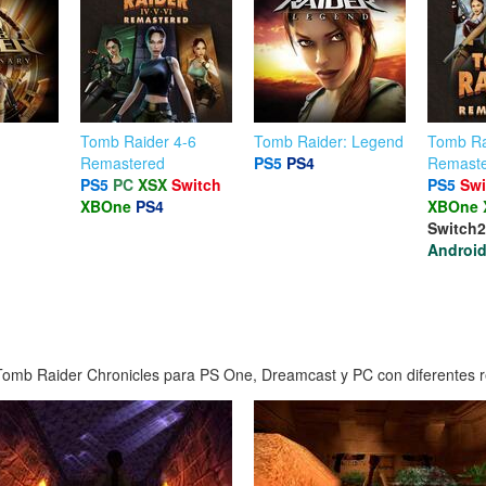
Tomb Raider 4-6
Tomb Raider: Legend
Tomb Ra
Remastered
PS5
PS4
Remast
PS5
PC
XSX
Switch
PS5
Swi
XBOne
PS4
XBOne
Switch2
Androi
omb Raider Chronicles para PS One, Dreamcast y PC con diferentes res