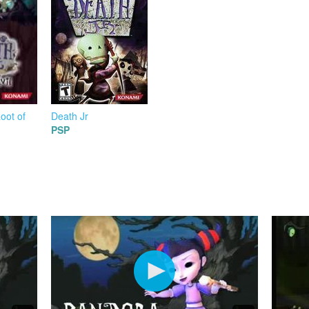
Root of
Death Jr
PSP