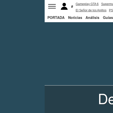
Gameplay GTA 6
Superm
El Señor de los Anillos
PS
PORTADA
Noticias
Análisis
Guías
De