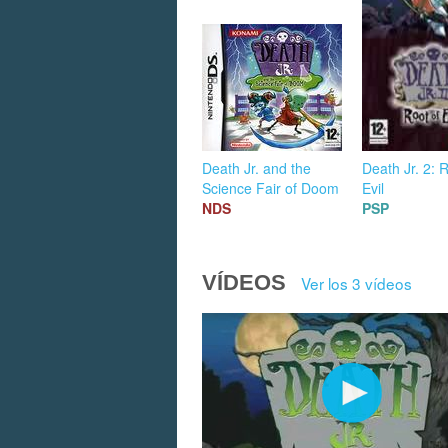
Death Jr. and the
Death Jr. 2: 
Science Fair of Doom
Evil
NDS
PSP
VÍDEOS
Ver los 3 vídeos