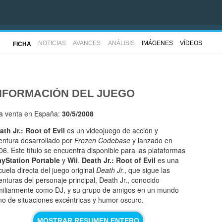
NOTICIAS
AVANCES
ANÁLISIS
IMÁGENES
VÍDEOS
FICHA
NFORMACIÓN DEL JUEGO
la venta en España:
30/5/2008
ath Jr.: Root of Evil
es un videojuego de acción y
entura desarrollado por
Frozen Codebase
y lanzado en
06. Este título se encuentra disponible para las plataformas
ayStation Portable
y
Wii
.
Death Jr.: Root of Evil
es una
cuela directa del juego original
Death Jr.
, que sigue las
enturas del personaje principal, Death Jr., conocido
miliarmente como DJ, y su grupo de amigos en un mundo
eno de situaciones excéntricas y humor oscuro.
MOSTRAR RESUMEN ENTERO