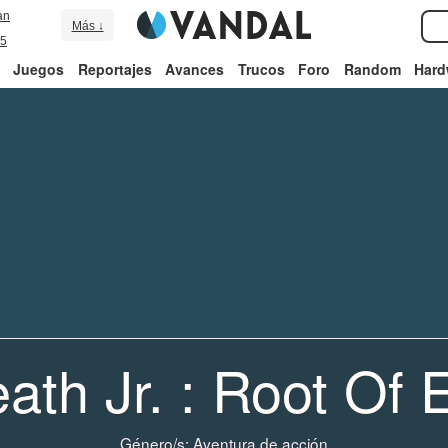
an
Más ↓
5
Juegos
Reportajes
Avances
Trucos
Foro
Random
Hard
ath Jr. : Root Of E
Género/s:
Aventura de acción