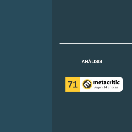
ANÁLISIS
71
Según 14 críticas