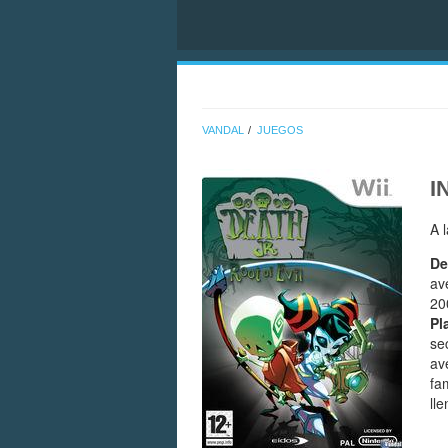
VANDAL
JUEGOS
I
A 
De
av
20
Pl
se
av
fa
ll