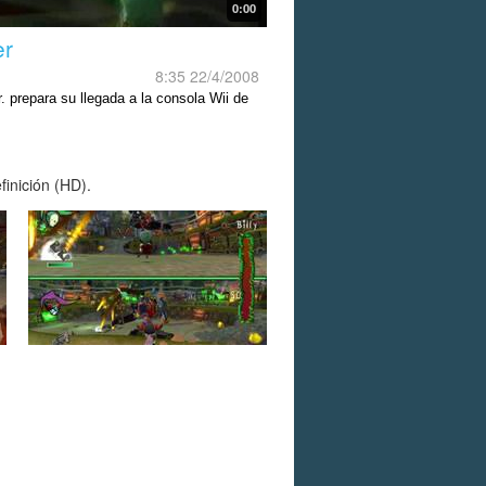
0:00
er
8:35 22/4/2008
. prepara su llegada a la consola Wii de
o.
finición (HD).