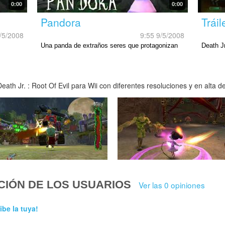
0:00
0:00
Pandora
Tráil
/5/2008
9:55 9/5/2008
Una panda de extraños seres que protagonizan
Death Jr
esta aventura.
Nintend
th Jr. : Root Of Evil para Wii con diferentes resoluciones y en alta de
CIÓN DE LOS USUARIOS
Ver las 0 opiniones
ibe la tuya!