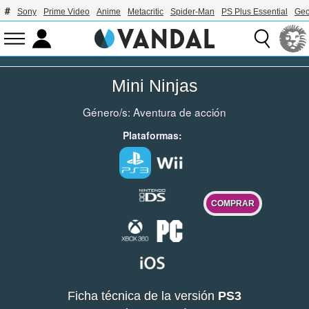
Sony
Prime Video
Anime
Metacritic
Spider-Man
PS Plus Essential
Geo
Mini Ninjas
Género/s:
Aventura de acción
Plataformas:
COMPRAR
Ficha técnica de la versión
PS3