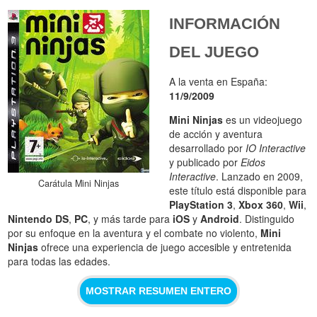
INFORMACIÓN
DEL JUEGO
A la venta en España:
11/9/2009
Mini Ninjas
es un videojuego
de acción y aventura
desarrollado por
IO Interactive
y publicado por
Eidos
Interactive
. Lanzado en 2009,
Carátula Mini Ninjas
este título está disponible para
PlayStation 3
,
Xbox 360
,
Wii
,
Nintendo DS
,
PC
, y más tarde para
iOS
y
Android
. Distinguido
por su enfoque en la aventura y el combate no violento,
Mini
Ninjas
ofrece una experiencia de juego accesible y entretenida
para todas las edades.
MOSTRAR RESUMEN ENTERO