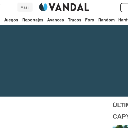
e
Más ↓
Juegos
Reportajes
Avances
Trucos
Foro
Random
Hard
ÚLTI
CAP