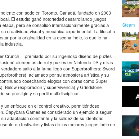
ndiente con sede en Toronto, Canadá, fundado en 2003
ocal. El estudio ganó notoriedad desarrollando juegos
Steam
a etapa, pero se consolidó internacionalmente gracias a
 su creatividad visual y mecánica experimental. La filosofía
ar por la originalidad en la escena indie, lo que le ha
a industria.
tter Crunch —premiado por su ingenioso diseño de puzles—
 fusionó elementos de rol y puzles en Nintendo DS y otras
El verdadero salto a la fama llegó con Superbrothers: Sword
perbrothers), aclamado por su atmósfera artística y su
 continuado cosechando elogios con obras como Super
), Below (exploración y supervivencia) y Grindstone
su prestigio y su perfil multidisciplinar.
y un enfoque en el control creativo, permitiéndose
ón. Capybara Games es considerado un ejemplo a seguir
 su adaptación constante y la solidez de su identidad
esente en festivales y listas de los mejores juegos indie de