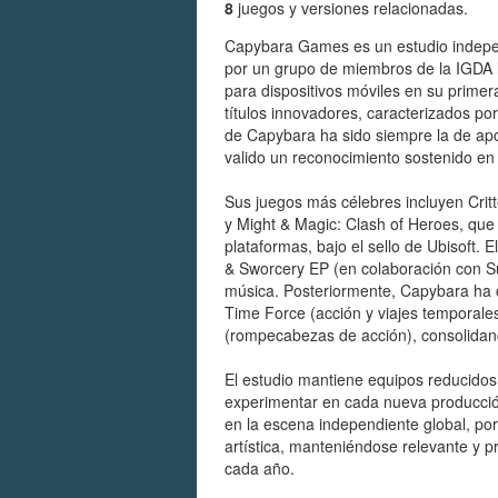
8
juegos y versiones relacionadas.
Capybara Games es un estudio indepe
por un grupo de miembros de la IGDA l
para dispositivos móviles en su primer
títulos innovadores, caracterizados por
de Capybara ha sido siempre la de apost
valido un reconocimiento sostenido en l
Sus juegos más célebres incluyen Cri
y Might & Magic: Clash of Heroes, que
plataformas, bajo el sello de Ubisoft. 
& Sworcery EP (en colaboración con Su
música. Posteriormente, Capybara ha
Time Force (acción y viajes temporales
(rompecabezas de acción), consolidando 
El estudio mantiene equipos reducidos 
experimentar en cada nueva producci
en la escena independiente global, por
artística, manteniéndose relevante y pr
cada año.