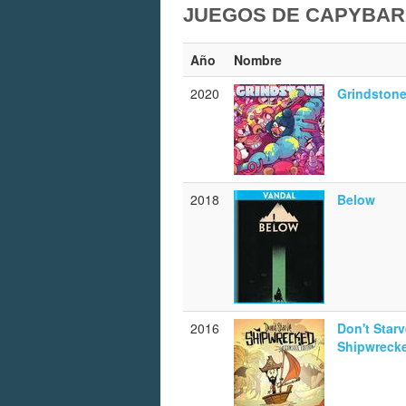
JUEGOS DE CAPYBAR
Año
Nombre
2020
Grindston
2018
Below
2016
Don't Starv
Shipwreck