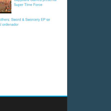
Super Time Force
others: Sword & Sworcery EP se
al ordenador