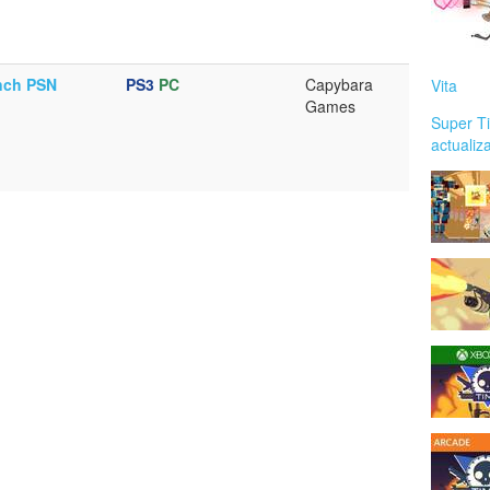
unch PSN
PS3
PC
Capybara
Vita
Games
Super T
actualiz