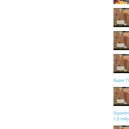
Super T
Superbro
1,5 mill