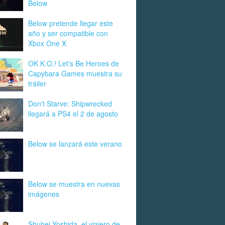
Below
Below pretende llegar este
año y ser compatible con
Xbox One X
OK K.O.! Let's Be Heroes de
Capybara Games muestra su
tráiler
Don't Starve: Shipwrecked
llegará a PS4 el 2 de agosto
Below se lanzará este verano
Below se muestra en nuevas
imágenes
Shuhei Yoshida, el viajero de