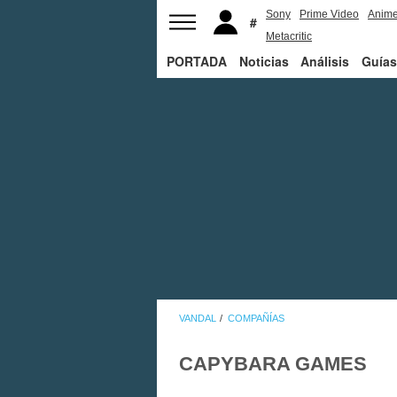
Sony
Prime Video
Anim
Metacritic
PORTADA
Noticias
Análisis
Guías
VANDAL
COMPAÑÍAS
CAPYBARA GAMES