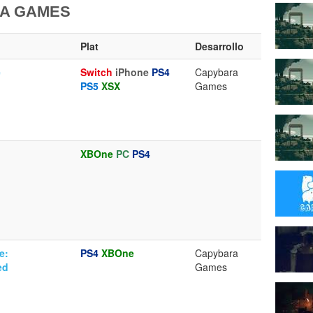
A GAMES
Plat
Desarrollo
e
Switch
iPhone
PS4
Capybara
PS5
XSX
Games
XBOne
PC
PS4
e:
PS4
XBOne
Capybara
ed
Games