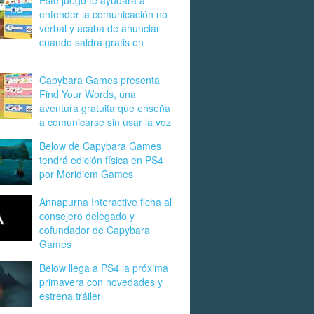
Este juego te ayudará a
entender la comunicación no
verbal y acaba de anunciar
cuándo saldrá gratis en
Capybara Games presenta
Find Your Words, una
aventura gratuita que enseña
a comunicarse sin usar la voz
Below de Capybara Games
tendrá edición física en PS4
por Meridiem Games
Annapurna Interactive ficha al
consejero delegado y
cofundador de Capybara
Games
Below llega a PS4 la próxima
primavera con novedades y
estrena tráiler