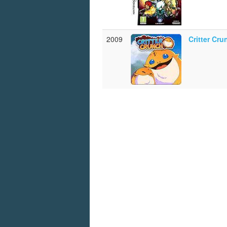
2009
Critter Cr