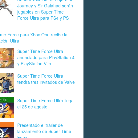
Journey y Sir Galahad serán
jugables en Super Time
Force Ultra para PS4 y PS
ime Force para Xbox One recibe la
ación Ultra
Super Time Force Ultra
anunciado para PlayStation 4
y PlayStation Vita
Super Time Force Ultra
tendrá tres invitados de Valve
Super Time Force Ultra llega
el 25 de agosto
Presentado el tráiler de
lanzamiento de Super Time
Force