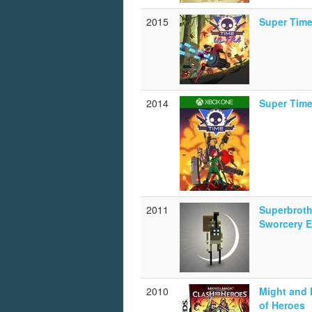
2015
Super Time
2014
Super Time
2011
Superbroth
Sworcery 
2010
Might and 
of Heroes