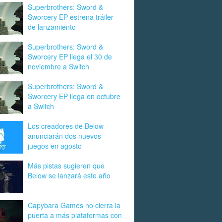
Superbrothers: Sword &
Sworcery EP estrena tráiler
de lanzamiento
Superbrothers: Sword &
Sworcery EP llega el 30 de
noviembre a Switch
Superbrothers: Sword &
Sworcery EP llega en octubre
a Switch
Los creadores de Below
anunciarán dos nuevos
juegos en agosto
Más pistas sugieren que
Below se lanzará este año
Capybara Games no cierra la
puerta a más plataformas con