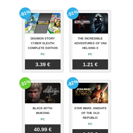
-91%
-91%
DIGIMON STORY
THE INCREDIBLE
CYBER SLEUTH:
ADVENTURES OF VAN
COMPLETE EDITION
HELSING II
PC
PC
3.39 €
1.21 €
-31%
-82%
BLACK MYTH:
STAR WARS: KNIGHTS
WUKONG
OF THE OLD
REPUBLIC
PC
PC
40.99 €