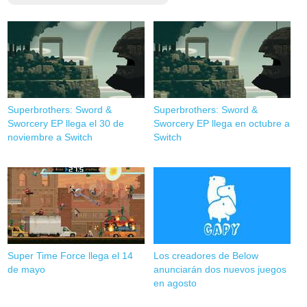
Superbrothers: Sword &
Superbrothers: Sword &
Sworcery EP llega el 30 de
Sworcery EP llega en octubre a
noviembre a Switch
Switch
Super Time Force llega el 14
Los creadores de Below
de mayo
anunciarán dos nuevos juegos
en agosto