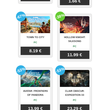
1.66 €
-67%
-38%
TOWN TO CITY
HOLLOW KNIGHT:
SILKSONG
PC
PC
8.19 €
11.99 €
-53%
-53%
AVATAR: FRONTIERS
CLAIR OBSCUR:
OF PANDORA
EXPEDITION 33
PC
PC
13.99 €
23.29 €