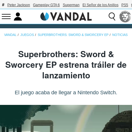
Peter Jackson
Gameplay GTA 6
Superman
El Señor de los Anillos
PS5
VANDAL
JUEGOS
SUPERBROTHERS: SWORD & SWORCERY EP
NOTICIAS
Superbrothers: Sword &
Sworcery EP estrena tráiler de
lanzamiento
El juego acaba de llegar a Nintendo Switch.