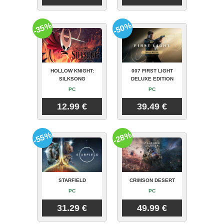
-35%
-50%
HOLLOW KNIGHT:
007 FIRST LIGHT
SILKSONG
DELUXE EDITION
PC
PC
12.99 €
39.49 €
-55%
-28%
STARFIELD
CRIMSON DESERT
PC
PC
31.29 €
49.99 €