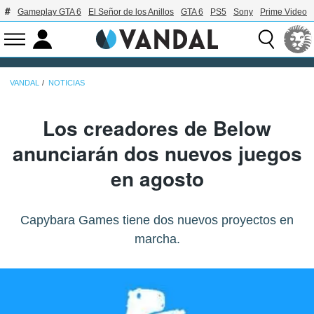
Gameplay GTA 6
El Señor de los Anillos
GTA 6
PS5
Sony
Prime Video
VANDAL
NOTICIAS
Los creadores de Below
anunciarán dos nuevos juegos
en agosto
Capybara Games tiene dos nuevos proyectos en
marcha.