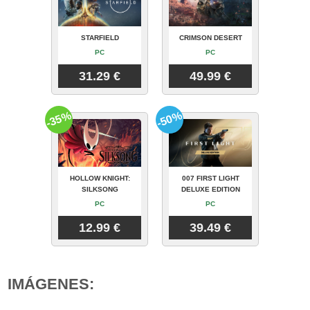
STARFIELD
CRIMSON DESERT
PC
PC
31.29 €
49.99 €
-35%
-50%
HOLLOW KNIGHT:
007 FIRST LIGHT
SILKSONG
DELUXE EDITION
PC
PC
12.99 €
39.49 €
IMÁGENES: