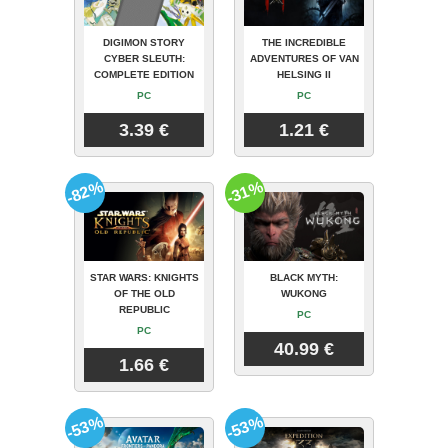
DIGIMON STORY
THE INCREDIBLE
CYBER SLEUTH:
ADVENTURES OF VAN
COMPLETE EDITION
HELSING II
PC
PC
3.39 €
1.21 €
-82%
-31%
STAR WARS: KNIGHTS
BLACK MYTH:
OF THE OLD
WUKONG
REPUBLIC
PC
PC
40.99 €
1.66 €
-53%
-53%