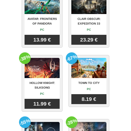
AVATAR: FRONTIERS
CLAIR OBSCUR:
OF PANDORA
EXPEDITION 33
PC
PC
13.99 €
23.29 €
-38%
-67%
HOLLOW KNIGHT:
TOWN TO CITY
SILKSONG
PC
PC
8.19 €
11.99 €
-55%
-28%