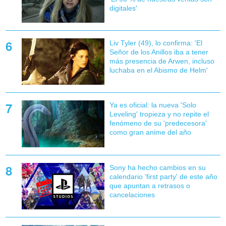
digitales'
Liv Tyler (49), lo confirma: 'El
Señor de los Anillos iba a tener
más presencia de Arwen, incluso
luchaba en el Abismo de Helm'
Ya es oficial: la nueva 'Solo
Leveling' tropieza y no repite el
fenómeno de su 'predecesora'
como gran anime del año
Sony ha hecho cambios en su
calendario 'first party' de este año
que apuntan a retrasos o
cancelaciones