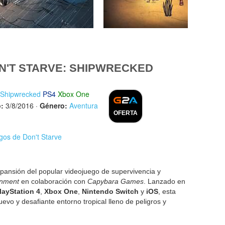
N'T STARVE: SHIPWRECKED
: Shipwrecked
PS4
Xbox One
:
3/8/2016
·
Género:
Aventura
OFERTA
gos de Don't Starve
pansión del popular videojuego de supervivencia y
inment
en colaboración con
Capybara Games
. Lanzado en
layStation 4
,
Xbox One
,
Nintendo Switch
y
iOS
, esta
evo y desafiante entorno tropical lleno de peligros y