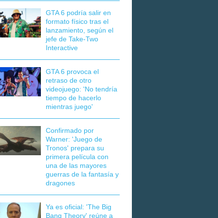
GTA 6 podría salir en
formato físico tras el
lanzamiento, según el
jefe de Take-Two
Interactive
GTA 6 provoca el
retraso de otro
videojuego: 'No tendría
tiempo de hacerlo
mientras juego'
Confirmado por
Warner: 'Juego de
Tronos' prepara su
primera película con
una de las mayores
guerras de la fantasía y
dragones
Ya es oficial: 'The Big
Bang Theory' reúne a