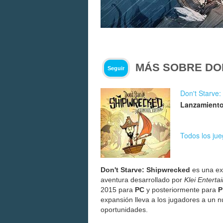
MÁS SOBRE DO
Seguir
Don't Starve
Lanzamiento
Todos los jue
Don't Starve: Shipwrecked
es una ex
aventura desarrollado por
Klei Enterta
2015 para
PC
y posteriormente para
P
expansión lleva a los jugadores a un nu
oportunidades.