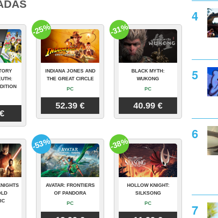
ADAS
-25%
-31%
TORY
INDIANA JONES AND
BLACK MYTH:
UTH:
THE GREAT CIRCLE
WUKONG
DITION
PC
PC
52.39 €
40.99 €
 €
-53%
-38%
KNIGHTS
AVATAR: FRONTIERS
HOLLOW KNIGHT:
OLD
OF PANDORA
SILKSONG
IC
PC
PC