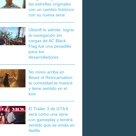
las estrellas originales
con un cambio histórico
con su nueva serie
Ubisoft lo admite: lograr
la navegación sin
cargas de AC Black
Flag fue una pesadilla
para los
desarrolladores
No mires arriba en
Beast of Reincarnation:
la curiosidad te matará
y tiene sentido en el
lore
El Tráiler 3 de GTA 6
será como una serie
con gameplay y tendrá
sentido que se emita en
Netflix