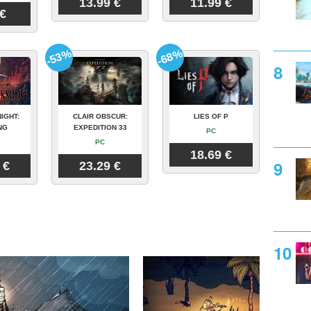
13.99 €
11.99 €
 €
-53%
-68%
IGHT:
CLAIR OBSCUR:
LIES OF P
NG
EXPEDITION 33
PC
PC
18.69 €
 €
23.29 €