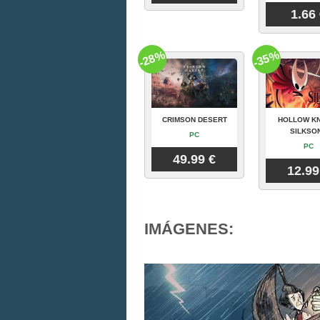
1.66
-28%
-35%
CRIMSON DESERT
HOLLOW KN
SILKSO
PC
PC
49.99 €
12.99
IMÁGENES: