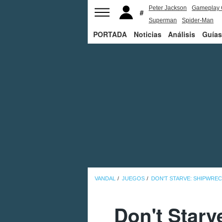
Peter Jackson
Gameplay 
Superman
Spider-Man
PORTADA
Noticias
Análisis
Guías
VANDAL
JUEGOS
DON'T STARVE: SHIPWRE
Don't Starv