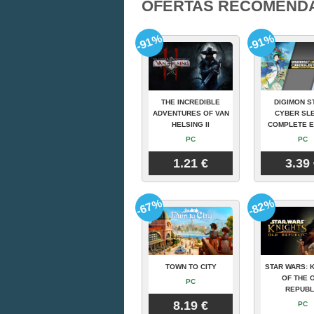
OFERTAS RECOMEND
-91%
-91%
THE INCREDIBLE
DIGIMON S
ADVENTURES OF VAN
CYBER SLE
HELSING II
COMPLETE E
PC
PC
1.21 €
3.39
-67%
-82%
TOWN TO CITY
STAR WARS: 
OF THE 
PC
REPUBL
8.19 €
PC