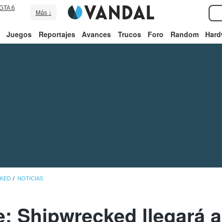
GTA 6
Más ↓
Juegos
Reportajes
Avances
Trucos
Foro
Random
Hard
CKED
NOTICIAS
e: Shipwrecked llegará a