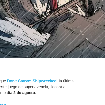
 que
Don't Starve: Shipwrecked
, la última
ste juego de supervivencia, llegará a
ximo día
2 de agosto
.
ima