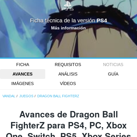
Ficha técnica de la versión
PS4
Más información
FICHA
REQUISITOS
NOTICIAS
AVANCES
ANÁLISIS
GUÍA
IMÁGENES
VÍDEOS
VANDAL
JUEGOS
DRAGON BALL FIGHTERZ
Avances de Dragon Ball
FighterZ para PS4, PC, Xbox
One, Switch, PS5, Xbox Series