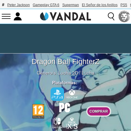
Peter Jackson
Gameplay GTA 6
Superman
El Señor de los Anillos
PS5
Dragon Ball FighterZ
Género/s:
Lucha 2D
/
Lucha
Plataformas:
COMPRAR