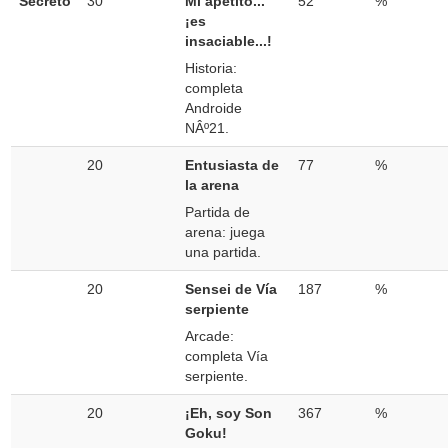
Secreto
30
Mi apetito...
52
%
¡es
insaciable...!
Historia:
completa
Androide
NÂº21.
20
Entusiasta de
77
%
la arena
Partida de
arena: juega
una partida.
20
Sensei de Vía
187
%
serpiente
Arcade:
completa Vía
serpiente.
20
¡Eh, soy Son
367
%
Goku!