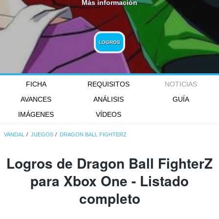
Más información
LOGROS
FICHA
REQUISITOS
NOTICIAS
AVANCES
ANÁLISIS
GUÍA
IMÁGENES
VÍDEOS
VANDAL
JUEGOS
DRAGON BALL FIGHTERZ
Logros de Dragon Ball FighterZ
para Xbox One - Listado
completo