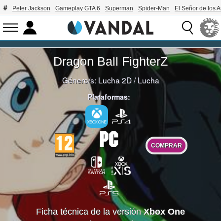
Peter Jackson
Gameplay GTA 6
Superman
Spider-Man
El Señor de los A
Dragon Ball FighterZ
Género/s:
Lucha 2D
/
Lucha
Plataformas:
COMPRAR
Ficha técnica de la versión
Xbox One