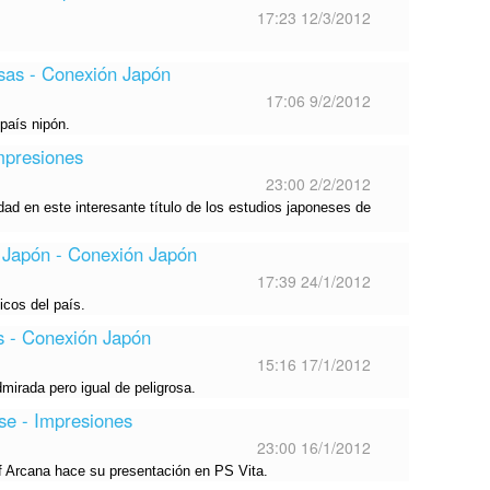
17:23 12/3/2012
osas - Conexión Japón
17:06 9/2/2012
país nipón.
mpresiones
23:00 2/2/2012
ad en este interesante título de los estudios japoneses de
Japón - Conexión Japón
17:39 24/1/2012
icos del país.
s - Conexión Japón
15:16 17/1/2012
mirada pero igual de peligrosa.
se - Impresiones
23:00 16/1/2012
f Arcana hace su presentación en PS Vita.