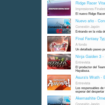
Ridge Racer Vita
Impresiones Finale
El nuevo Ridge Racer 
Nuevo año - Con
Conexión Japón
Entrando en la vida d
Final Fantasy Ty
A fondo
Un detallado paseo po
Ninja Gaiden 3 - 
Entrevista
El productor del Tea
Hayabusa.
Asura's Wrath - 
Entrevista
Los responsables de
esperar del despertar
Akemashite Omed
Conexión Japón