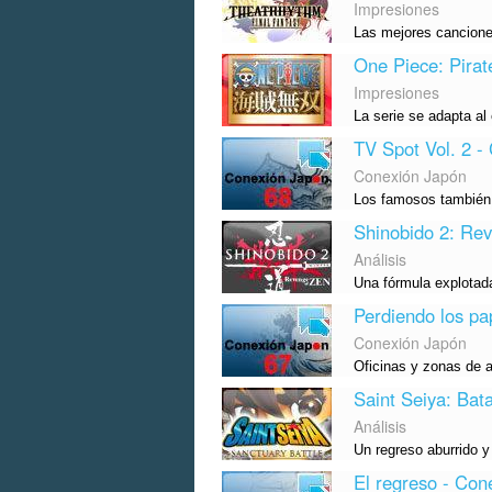
Impresiones
Las mejores cancione
One Piece: Pirat
Impresiones
La serie se adapta al
TV Spot Vol. 2 -
Conexión Japón
Los famosos también 
Shinobido 2: Rev
Análisis
Una fórmula explotada
Perdiendo los pa
Conexión Japón
Oficinas y zonas de a
Saint Seiya: Bata
Análisis
Un regreso aburrido 
El regreso - Con