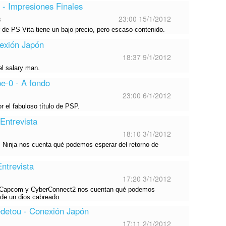
 - Impresiones Finales
s
23:00 15/1/2012
de PS Vita tiene un bajo precio, pero escaso contenido.
exión Japón
18:37 9/1/2012
el salary man.
pe-0 - A fondo
23:00 6/1/2012
r el fabuloso título de PSP.
Entrevista
18:10 3/1/2012
m Ninja nos cuenta qué podemos esperar del retorno de
Entrevista
17:20 3/1/2012
 Capcom y CyberConnect2 nos cuentan qué podemos
 de un dios cabreado.
etou - Conexión Japón
17:11 2/1/2012