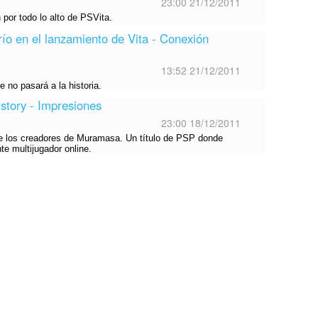
23:00 21/12/2011
 por todo lo alto de PSVita.
río en el lanzamiento de Vita - Conexión
13:52 21/12/2011
 no pasará a la historia.
story - Impresiones
23:00 18/12/2011
 los creadores de Muramasa. Un título de PSP donde
e multijugador online.