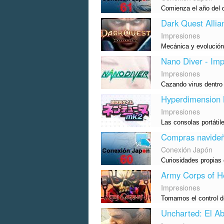
Comienza el año del 
Dark Quest Allia
Impresiones
Mecánica y evolución 
Nano Diver - Imp
Impresiones
Cazando virus dentro
Hyperdimension 
Impresiones
Las consolas portátil
Compras navideñ
Conexión Japón
Curiosidades propias 
Army Corps of He
Impresiones
Tomamos el control de
Uncharted: El A