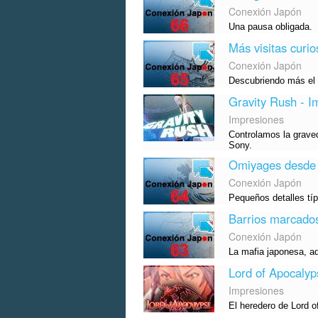
Conexión Japón
Una pausa obligada.
Más visitas curi
Conexión Japón
Descubriendo más el 
Gravity Rush - I
Impresiones
Controlamos la graved
Sony.
Omiyages desde 
Conexión Japón
Pequeños detalles típ
Barrios marcado
Conexión Japón
La mafia japonesa, ad
Lord of Apocalyp
Impresiones
El heredero de Lord o