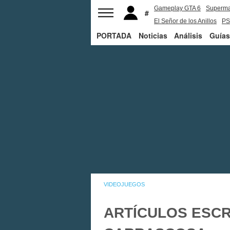
Gameplay GTA 6
Superm
El Señor de los Anillos
PS
PORTADA
Noticias
Análisis
Guías
VIDEOJUEGOS
ARTÍCULOS ESCR