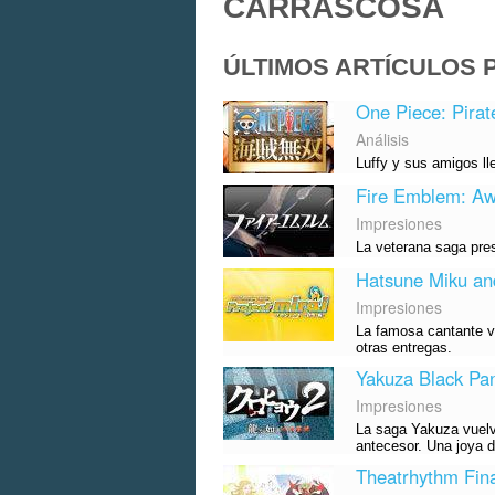
CARRASCOSA
ÚLTIMOS ARTÍCULOS 
One Piece: Pirate
Análisis
Luffy y sus amigos lle
Fire Emblem: Aw
Impresiones
La veterana saga pre
Hatsune Miku and
Impresiones
La famosa cantante vi
otras entregas.
Yakuza Black Pan
Impresiones
La saga Yakuza vuelv
antecesor. Una joya d
Theatrhythm Fina