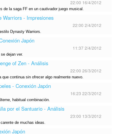
22:00 16/4/2012
s de la saga FF en un cautivador juego musical.
e Warriors - Impresiones
22:00 2/4/2012
 estilo Dynasty Warriors.
 Conexión Japón
11:37 2/4/2012
se dejan ver.
enge of Zen - Análisis
22:00 26/3/2012
 que continua sin ofrecer algo realmente nuevo.
peles - Conexión Japón
16:23 22/3/2012
lterne, habitual combinación.
lla por el Santuario - Análisis
23:00 13/3/2012
y carente de muchas ideas.
exión Japón