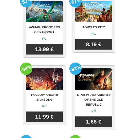
-53%
-67%
AVATAR: FRONTIERS
TOWN TO CITY
OF PANDORA
PC
PC
8.19 €
13.99 €
-38%
-82%
HOLLOW KNIGHT:
STAR WARS: KNIGHTS
SILKSONG
OF THE OLD
REPUBLIC
PC
PC
11.99 €
1.66 €