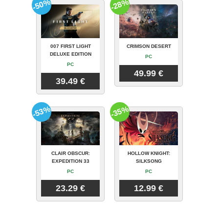
-50%
-28%
007 FIRST LIGHT
CRIMSON DESERT
DELUXE EDITION
PC
PC
49.99 €
39.49 €
-53%
-35%
CLAIR OBSCUR:
HOLLOW KNIGHT:
EXPEDITION 33
SILKSONG
PC
PC
23.29 €
12.99 €