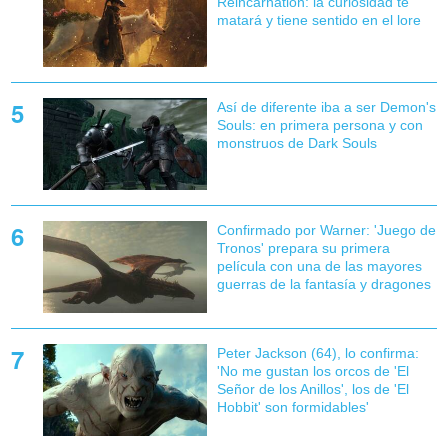
Reincarnation: la curiosidad te
matará y tiene sentido en el lore
Así de diferente iba a ser Demon's
Souls: en primera persona y con
monstruos de Dark Souls
Confirmado por Warner: 'Juego de
Tronos' prepara su primera
película con una de las mayores
guerras de la fantasía y dragones
Peter Jackson (64), lo confirma:
'No me gustan los orcos de 'El
Señor de los Anillos', los de 'El
Hobbit' son formidables'