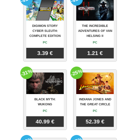
DIGIMON STORY
THE INCREDIBLE
CYBER SLEUTH:
ADVENTURES OF VAN
COMPLETE EDITION
HELSING II
PC
PC
3.39 €
1.21 €
-31%
-25%
BLACK MYTH:
INDIANA JONES AND
WUKONG
THE GREAT CIRCLE
PC
PC
40.99 €
52.39 €