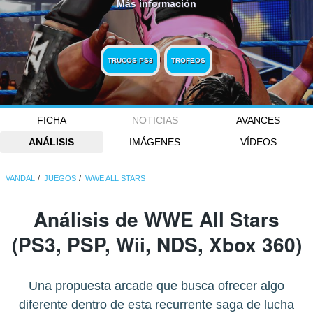
Más información
TRUCOS PS3
TROFEOS
FICHA
NOTICIAS
AVANCES
ANÁLISIS
IMÁGENES
VÍDEOS
VANDAL
JUEGOS
WWE ALL STARS
Análisis de
WWE All Stars
(PS3, PSP, Wii, NDS, Xbox 360)
Una propuesta arcade que busca ofrecer algo
diferente dentro de esta recurrente saga de lucha