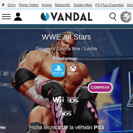
Sony
Prime Video
Anime
Metacritic
Spider-Man
PS Plus Essential
Geo
WWE All Stars
Género/s:
Lucha libre
/
Lucha
Plataformas:
COMPRAR
Ficha técnica de la versión
PS3