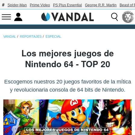
Spider-Man
Prime Video
PS Plus Essential
George R.R. Martin
Beast of 
VANDAL
REPORTAJES
ESPECIAL
Los mejores juegos de
Nintendo 64 - TOP 20
Escogemos nuestros 20 juegos favoritos de la mítica
y revolucionaria consola de 64 bits de Nintendo.