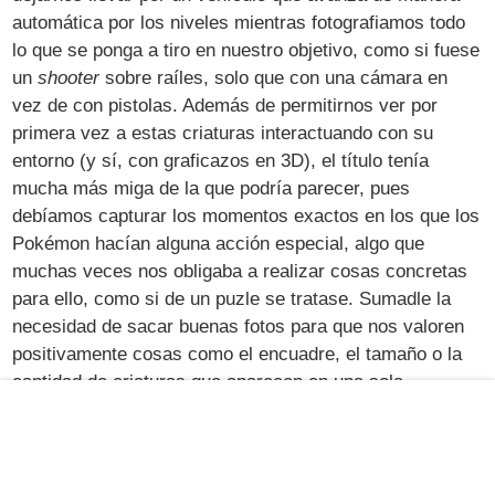
automática por los niveles mientras fotografiamos todo
lo que se ponga a tiro en nuestro objetivo, como si fuese
un
shooter
sobre raíles, solo que con una cámara en
vez de con pistolas. Además de permitirnos ver por
primera vez a estas criaturas interactuando con su
entorno (y sí, con graficazos en 3D), el título tenía
mucha más miga de la que podría parecer, pues
debíamos capturar los momentos exactos en los que los
Pokémon hacían alguna acción especial, algo que
muchas veces nos obligaba a realizar cosas concretas
para ello, como si de un puzle se tratase. Sumadle la
necesidad de sacar buenas fotos para que nos valoren
positivamente cosas como el encuadre, el tamaño o la
cantidad de criaturas que aparecen en una sola
instantánea, y entenderéis rápidamente lo divertido y
rejugable que fue.
Rayman 2: The Great Escape