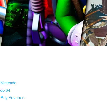
 Nintendo
ndo 64
 Boy Advance