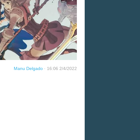
Manu Delgado
·
16:06 2/4/2022