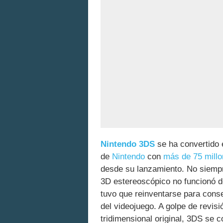
Nintendo 3DS
se ha convertido 
de
Nintendo
con
más de 75 millo
desde su lanzamiento. No siempre 
3D estereoscópico no funcionó d
tuvo que reinventarse para conseg
del videojuego. A golpe de revis
tridimensional original, 3DS se