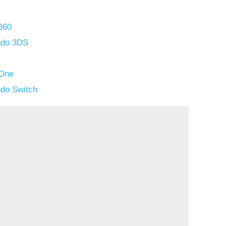
360
ndo 3DS
 One
ndo Switch