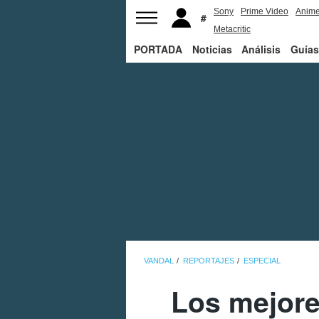
Sony
Prime Video
Anim
Metacritic
PORTADA
Noticias
Análisis
Guías
VANDAL
REPORTAJES
ESPECIAL
Los mejore