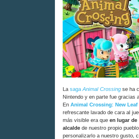
La
saga
Animal Crossing
se ha c
Nintendo y en parte fue gracias 
En
Animal Crossing: New Leaf
refrescante lavado de cara al ju
más visible era que
en lugar de
alcalde
de nuestro propio pueblo
personalizarlo a nuestro gusto, c