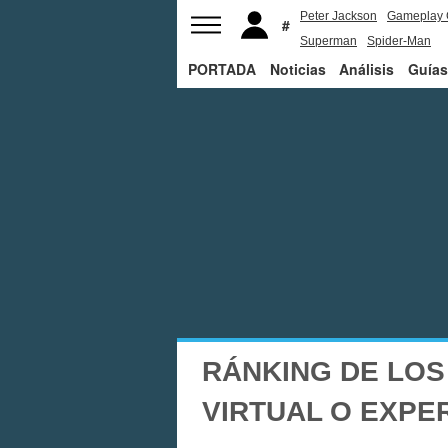
Peter Jackson
Gameplay 
Superman
Spider-Man
PORTADA
Noticias
Análisis
Guías
RÁNKING DE LOS
VIRTUAL O EXPE