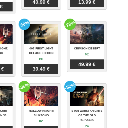
40.99 €
13.99 €
 €
-50%
-28%
IGHT:
007 FIRST LIGHT
CRIMSON DESERT
NG
DELUXE EDITION
PC
PC
49.99 €
 €
39.49 €
-35%
-82%
CUR:
HOLLOW KNIGHT:
STAR WARS: KNIGHTS
N 33
SILKSONG
OF THE OLD
REPUBLIC
PC
PC