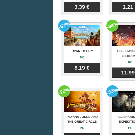
3.39 €
1.21
-67%
-38%
TOWN TO CITY
HOLLOW KN
SILKSO
PC
PC
8.19 €
11.99
-25%
-53%
INDIANA JONES AND
CLAIR OBS
THE GREAT CIRCLE
EXPEDITIO
PC
PC