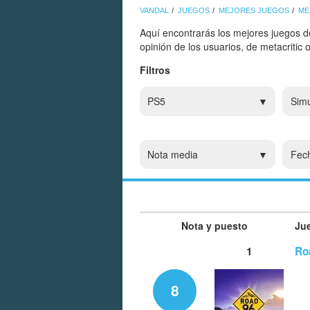
VANDAL
JUEGOS
MEJORES JUEGOS
ME
Aquí encontrarás los mejores juegos d
opinión de los usuarios, de metacritic
Filtros
PS5
Simu
Nota media
Fec
Nota y puesto
Ju
1
Ro
8