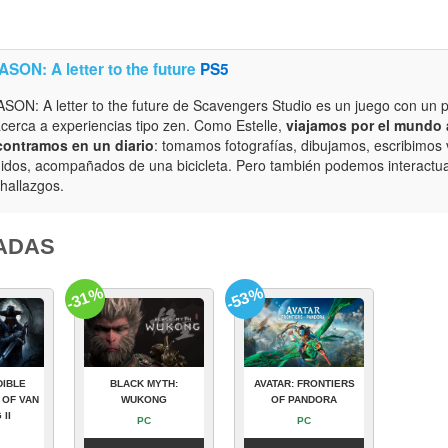
SON: A letter to the future
PS5
SON: A letter to the future de Scavengers Studio es un juego con un 
acerca a experiencias tipo zen. Como Estelle,
viajamos por el mundo 
ontramos en un diario
: tomamos fotografías, dibujamos, escribimos
idos, acompañados de una bicicleta. Pero también podemos interactua
 hallazgos.
ADAS
-31%
-53%
DIBLE
BLACK MYTH:
AVATAR: FRONTIERS
 OF VAN
WUKONG
OF PANDORA
 II
PC
PC