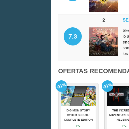
2
SEA
SEA
7.3
lo 
enc
son
los
OFERTAS RECOMEND
-91%
-91%
DIGIMON STORY
THE INCRE
CYBER SLEUTH:
ADVENTURES
COMPLETE EDITION
HELSING
PC
PC