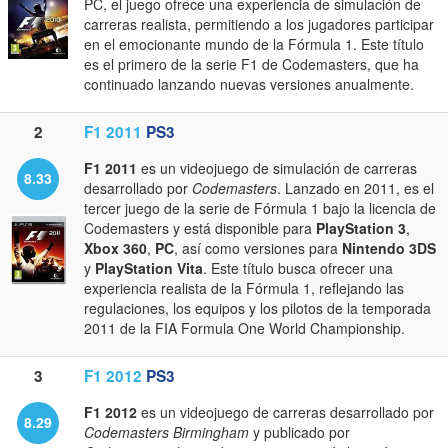
PC, el juego ofrece una experiencia de simulación de
carreras realista, permitiendo a los jugadores participar
en el emocionante mundo de la Fórmula 1. Este título
es el primero de la serie F1 de Codemasters, que ha
continuado lanzando nuevas versiones anualmente.
2
F1 2011
PS3
F1 2011
es un videojuego de simulación de carreras
8.33
desarrollado por
Codemasters
. Lanzado en 2011, es el
tercer juego de la serie de Fórmula 1 bajo la licencia de
Codemasters y está disponible para
PlayStation 3
,
Xbox 360
,
PC
, así como versiones para
Nintendo 3DS
y
PlayStation Vita
. Este título busca ofrecer una
experiencia realista de la Fórmula 1, reflejando las
regulaciones, los equipos y los pilotos de la temporada
2011 de la FIA Formula One World Championship.
3
F1 2012
PS3
F1 2012
es un videojuego de carreras desarrollado por
8.29
Codemasters Birmingham
y publicado por