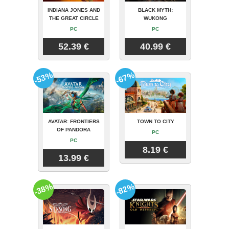
INDIANA JONES AND
BLACK MYTH:
THE GREAT CIRCLE
WUKONG
PC
PC
52.39 €
40.99 €
-53%
-67%
AVATAR: FRONTIERS
TOWN TO CITY
OF PANDORA
PC
PC
8.19 €
13.99 €
-38%
-82%