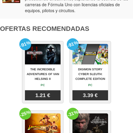
carreras de Fórmula Uno con licencias oficiales de
equipos, pilotos y circuitos.
OFERTAS RECOMENDADAS
-91%
-91%
THE INCREDIBLE
DIGIMON STORY
ADVENTURES OF VAN
CYBER SLEUTH:
HELSING II
COMPLETE EDITION
PC
PC
1.21 €
3.39 €
-25%
-31%