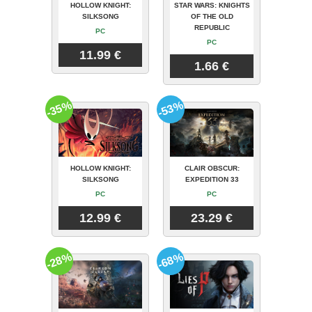
HOLLOW KNIGHT:
STAR WARS: KNIGHTS
SILKSONG
OF THE OLD
REPUBLIC
PC
PC
11.99 €
1.66 €
-35%
-53%
HOLLOW KNIGHT:
CLAIR OBSCUR:
SILKSONG
EXPEDITION 33
PC
PC
12.99 €
23.29 €
-28%
-68%