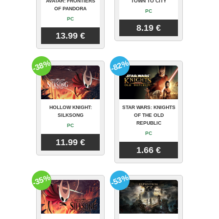
AVATAR: FRONTIERS
TOWN TO CITY
OF PANDORA
PC
PC
8.19 €
13.99 €
-38%
-82%
HOLLOW KNIGHT:
STAR WARS: KNIGHTS
SILKSONG
OF THE OLD
REPUBLIC
PC
PC
11.99 €
1.66 €
-35%
-53%