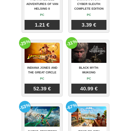
ADVENTURES OF VAN
CYBER SLEUTH:
HELSING II
COMPLETE EDITION
PC
PC
1.21 €
3.39 €
-25%
-31%
INDIANA JONES AND
BLACK MYTH:
THE GREAT CIRCLE
WUKONG
PC
PC
52.39 €
40.99 €
-53%
-67%