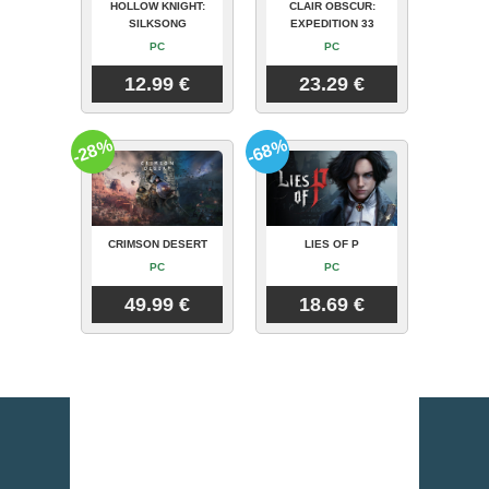
HOLLOW KNIGHT:
CLAIR OBSCUR:
SILKSONG
EXPEDITION 33
PC
PC
12.99 €
23.29 €
-28%
-68%
CRIMSON DESERT
LIES OF P
PC
PC
49.99 €
18.69 €