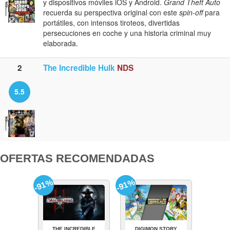
y dispositivos móviles iOS y Android.
Grand Theft Auto
recuerda su perspectiva original con este
spin-off
para
portátiles, con intensos tiroteos, divertidas
persecuciones en coche y una historia criminal muy
elaborada.
2
The Incredible Hulk
NDS
5.5
OFERTAS RECOMENDADAS
-91%
-91%
THE INCREDIBLE
DIGIMON STORY