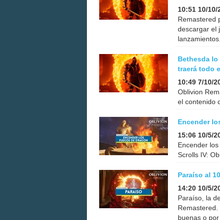
10:51 10/10/
Remastered p
descargar el 
lanzamientos
Bethesda lo 
traerá todo 
10:49 7/10/2
Oblivion Rema
el contenido 
Encender lo
15:06 10/5/2
Encender los
Scrolls IV: Ob
Paraíso al 
14:20 10/5/2
Paraíso, la d
Remastered. 
buenas o por 