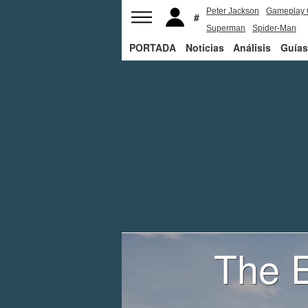
Peter Jackson
Gameplay 
Superman
Spider-Man
PORTADA
Noticias
Análisis
Guías
The E