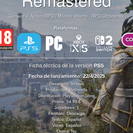
Género/s:
Action-RPG
/
Mundo abierto
/
RPG Occidental
Plataformas:
CO
Ficha técnica de la versión
PS5
Fecha de lanzamiento
: 22/4/2025
Desarrollo: Virtuos
Producción:
Bethesda
Distribución:
PlayStation Store
Precio: 54.99 €
Jugadores: 1
Formato: Descarga
Textos: Español
Voces: Español
Online: No