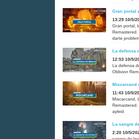
Gran portal 
13:29 10/5/2
Gran portal, 
Remastered. 
darte proble
La defensa 
12:53 10/5/2
La defensa de
Oblivion Rema
Miscarcand 
11:43 10/5/2
Miscarcand, l
Remastered. 
ayleid.
La sangre de
2:20 10/5/20
sangre de los