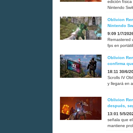
edición físic
Nintendo Swit
Oblivion Re
Nintendo Swi
9:09 1/7/202
Remastered u
fps en portát
Oblivion Rem
confirma que 
18:11 30/6/2
Scrolls IV Ob
y llegará en 
Oblivion Re
después, seg
13:01 5/5/20
señala que el
mantiene prob