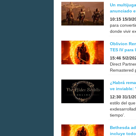
Un multijug
anunciado e
10:15 15/3/2
para converti
donde vivir e
Oblivion Re
TES IV para 
15:46 5/2/20
Direct Partne
Remastered p
¿Habrá rema
ve inviable:
12:30 31/1/2
estilo del que
exdesarrollad
tiempo'.
Bethesda adm
incluye todo 