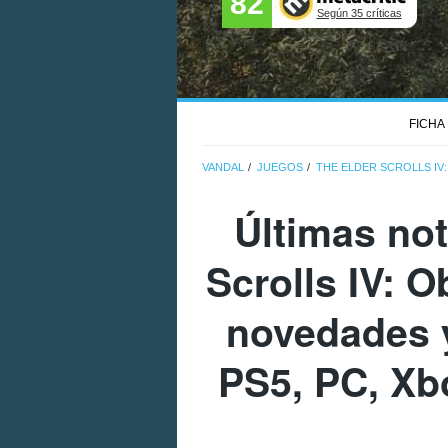
82
Según 35 críticas
FICHA
VANDAL
JUEGOS
THE ELDER SCROLLS IV
Últimas not
Scrolls IV: 
novedades y
PS5, PC, Xb