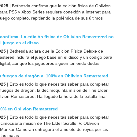
2025
| Bethesda confirma que la edición física de Oblivion
ara PS5 y Xbox Series requiere conexión a Internet para
juego completo, repitiendo la polémica de sus últimos
.
confirma: La edición física de Oblivion Remastered no
el juego en el disco
025
| Bethesda aclara que la Edición Física Deluxe de
stered incluirá el juego base en el disco y un código para
digital, aunque los jugadores siguen teniendo dudas.
s fuegos de dragón al 100% en Oblivion Remastered
025
| Esto es todo lo que necesitas saber para completar
 fuegos de dragón, la decimoquinta misión de The Elder
livion Remastered. Ha llegado la hora de la batalla final.
100% en Oblivion Remastered
025
| Esto es todo lo que necesitas saber para completar
ecimocuarta misión de The Elder Scrolls IV: Oblivion
Mankar Camoran entregará el amuleto de reyes por las
las malas.