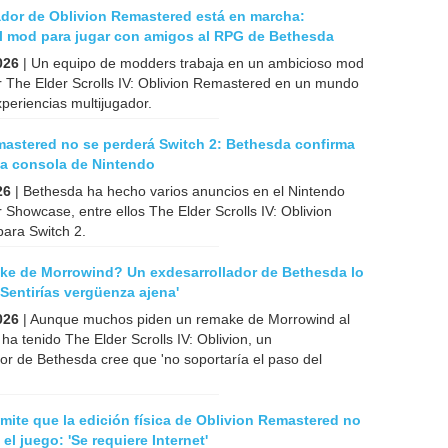
ador de Oblivion Remastered está en marcha:
l mod para jugar con amigos al RPG de Bethesda
026
| Un equipo de modders trabaja en un ambicioso mod
r The Elder Scrolls IV: Oblivion Remastered en un mundo
xperiencias multijugador.
mastered no se perderá Switch 2: Bethesda confirma
la consola de Nintendo
26
| Bethesda ha hecho varios anuncios en el Nintendo
r Showcase, entre ellos The Elder Scrolls IV: Oblivion
ara Switch 2.
ke de Morrowind? Un exdesarrollador de Bethesda lo
 'Sentirías vergüenza ajena'
026
| Aunque muchos piden un remake de Morrowind al
 ha tenido The Elder Scrolls IV: Oblivion, un
or de Bethesda cree que 'no soportaría el paso del
ite que la edición física de Oblivion Remastered no
el juego: 'Se requiere Internet'