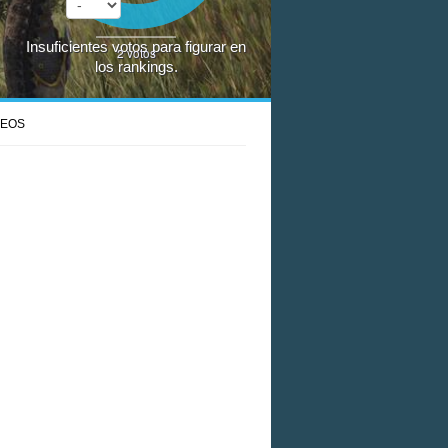
Insuficientes votos para figurar en
2
votos
los rankings.
DEOS