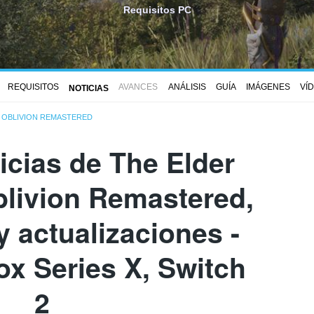
Requisitos PC
REQUISITOS
AVANCES
ANÁLISIS
GUÍA
IMÁGENES
VÍ
NOTICIAS
: OBLIVION REMASTERED
icias de The Elder
Oblivion Remastered,
 actualizaciones -
ox Series X, Switch
2