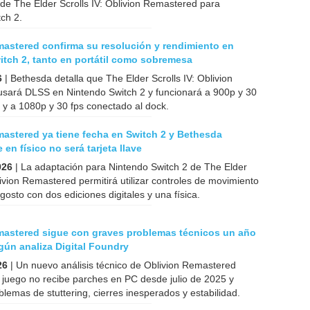
a de The Elder Scrolls IV: Oblivion Remastered para
ch 2.
mastered confirma su resolución y rendimiento en
tch 2, tanto en portátil como sobremesa
6
| Bethesda detalla que The Elder Scrolls IV: Oblivion
sará DLSS en Nintendo Switch 2 y funcionará a 900p y 30
il y a 1080p y 30 fps conectado al dock.
astered ya tiene fecha en Switch 2 y Bethesda
en físico no será tarjeta llave
026
| La adaptación para Nintendo Switch 2 de The Elder
livion Remastered permitirá utilizar controles de movimiento
agosto con dos ediciones digitales y una física.
mastered sigue con graves problemas técnicos un año
ún analiza Digital Foundry
26
| Un nuevo análisis técnico de Oblivion Remastered
 juego no recibe parches en PC desde julio de 2025 y
lemas de stuttering, cierres inesperados y estabilidad.