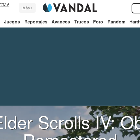
GTA 6
Más ↓
Juegos
Reportajes
Avances
Trucos
Foro
Random
Hard
lder Scrolls IV: Ob
Remastered