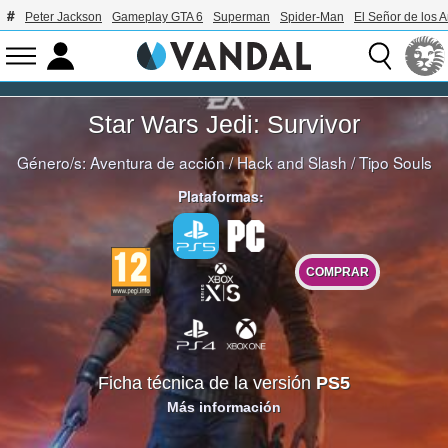
Peter Jackson
Gameplay GTA 6
Superman
Spider-Man
El Señor de los A
Star Wars Jedi: Survivor
Género/s:
Aventura de acción
/
Hack and Slash
/
Tipo Souls
Plataformas:
COMPRAR
Ficha técnica de la versión
PS5
Más información