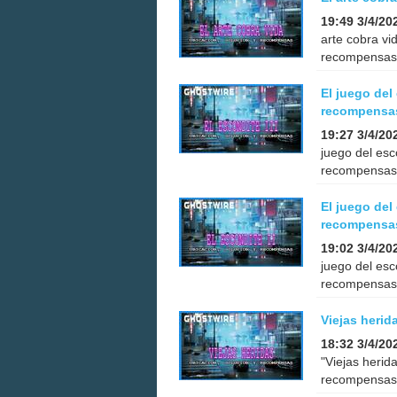
19:49 3/4/20
arte cobra vi
recompensas 
El juego del
recompensa
19:27 3/4/20
juego del esc
recompensas 
El juego del
recompensa
19:02 3/4/20
juego del esc
recompensas 
Viejas heri
18:32 3/4/20
"Viejas herid
recompensas 