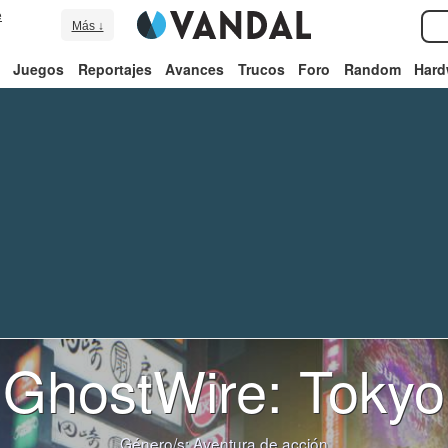
e
Más ↓
Juegos
Reportajes
Avances
Trucos
Foro
Random
Hard
GhostWire: Tokyo
Género/s:
Aventura de acción