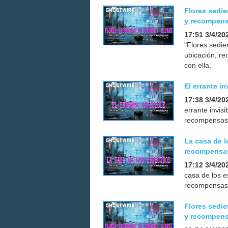
Flores sedie
y recompen
17:51 3/4/20
"Flores sedie
ubicación, r
con ella.
El errante i
17:38 3/4/20
errante invis
recompensas 
La casa de l
recompensa
17:12 3/4/20
casa de los e
recompensas 
Flores sedie
y recompen