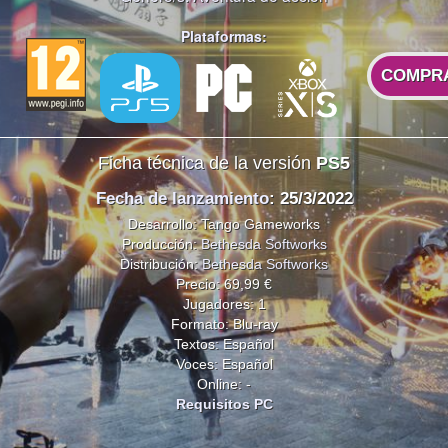
Plataformas:
COMPR
Ficha técnica de la versión
PS5
Fecha de lanzamiento
: 25/3/2022
Desarrollo: Tango Gameworks
Producción:
Bethesda Softworks
Distribución:
Bethesda Softworks
Precio: 69,99 €
Jugadores: 1
Formato: Blu-ray
Textos: Español
Voces: Español
Online: -
Requisitos PC