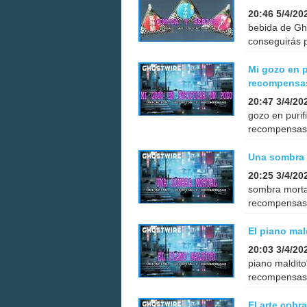
20:46 5/4/20
bebida de Gh
conseguirás p
Mi gozo en p
recompensa
20:47 3/4/20
gozo en purif
recompensas 
Una sombra 
20:25 3/4/20
sombra mortal
recompensas 
El piano ma
20:03 3/4/20
piano maldito
recompensas 
El arte cobr