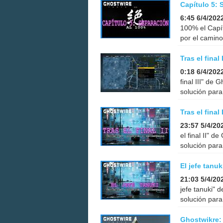
Capítulo 5: 
6:45 6/4/202
100% el Capít
por el camino
Tras el fina
0:18 6/4/202
final III" de
solución para
Tras el fina
23:57 5/4/20
el final II" 
solución para
El jefe tanu
21:03 5/4/20
jefe tanuki" 
solución para
Ghostwikre: