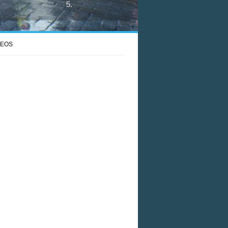
5
.
DEOS