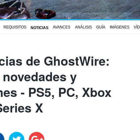
REQUISITOS
AVANCES
ANÁLISIS
GUÍA
IMÁGENES
VÍ
NOTICIAS
icias de GhostWire:
 novedades y
nes - PS5, PC, Xbox
Series X