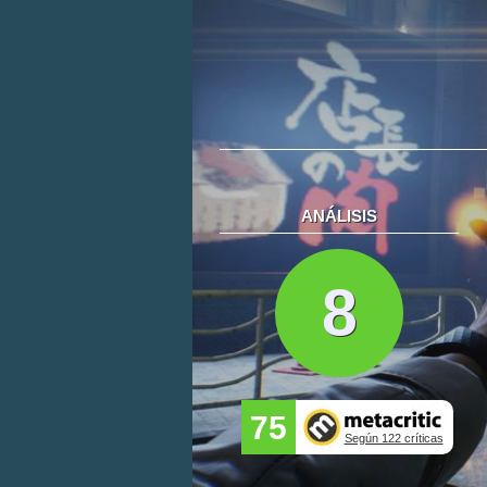
ANÁLISIS
8
75
Según 122 críticas