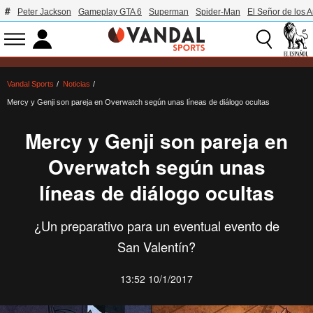
Peter Jackson
Gameplay GTA 6
Superman
Spider-Man
El Señor de los A
Vandal Sports
Noticias
Mercy y Genji son pareja en Overwatch según unas líneas de diálogo ocultas
Mercy y Genji son pareja en
Overwatch según unas
líneas de diálogo ocultas
¿Un preparativo para un eventual evento de
San Valentín?
13:52 10/1/2017