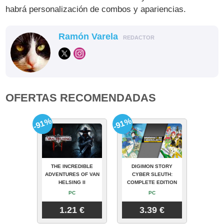
habrá personalización de combos y apariencias.
Ramón Varela
REDACTOR
OFERTAS RECOMENDADAS
-91%
-91%
THE INCREDIBLE
DIGIMON STORY
ADVENTURES OF VAN
CYBER SLEUTH:
HELSING II
COMPLETE EDITION
PC
PC
1.21 €
3.39 €