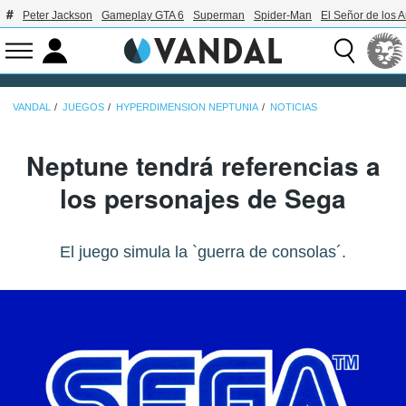
Peter Jackson
Gameplay GTA 6
Superman
Spider-Man
El Señor de los A
VANDAL
JUEGOS
HYPERDIMENSION NEPTUNIA
NOTICIAS
Neptune tendrá referencias a
los personajes de Sega
El juego simula la `guerra de consolas´.