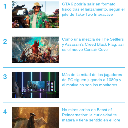
GTA 6 podría salir en formato
físico tras el lanzamiento, según el
jefe de Take-Two Interactive
Como una mezcla de The Settlers
y Assassin's Creed Black Flag: así
es el nuevo Corsair Cove
Más de la mitad de los jugadores
de PC siguen jugando a 1080p y
el motivo no son los monitores
No mires arriba en Beast of
Reincarnation: la curiosidad te
matará y tiene sentido en el lore