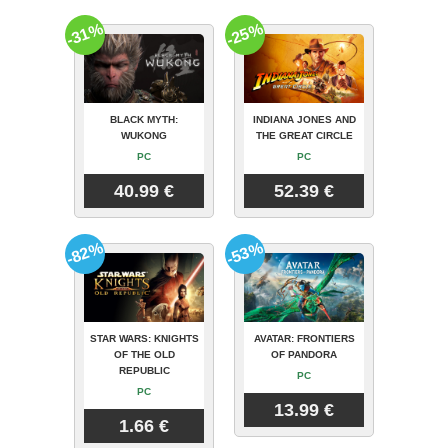
-31%
-25%
BLACK MYTH:
INDIANA JONES AND
WUKONG
THE GREAT CIRCLE
PC
PC
40.99 €
52.39 €
-82%
-53%
STAR WARS: KNIGHTS
AVATAR: FRONTIERS
OF THE OLD
OF PANDORA
REPUBLIC
PC
PC
13.99 €
1.66 €