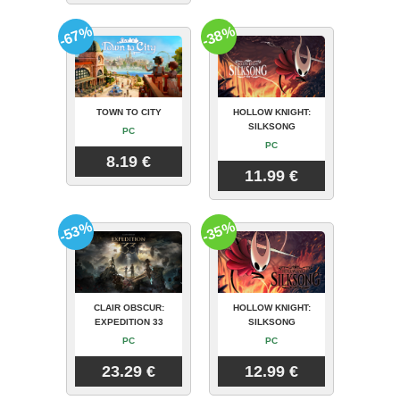
-67%
-38%
TOWN TO CITY
HOLLOW KNIGHT:
SILKSONG
PC
PC
8.19 €
11.99 €
-53%
-35%
CLAIR OBSCUR:
HOLLOW KNIGHT:
EXPEDITION 33
SILKSONG
PC
PC
23.29 €
12.99 €