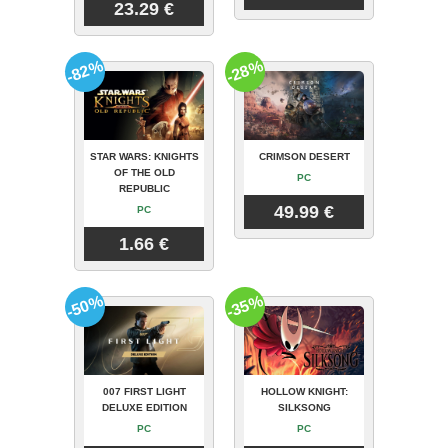
23.29 €
-82%
-28%
STAR WARS: KNIGHTS
CRIMSON DESERT
OF THE OLD
PC
REPUBLIC
49.99 €
PC
1.66 €
-50%
-35%
007 FIRST LIGHT
HOLLOW KNIGHT:
DELUXE EDITION
SILKSONG
PC
PC