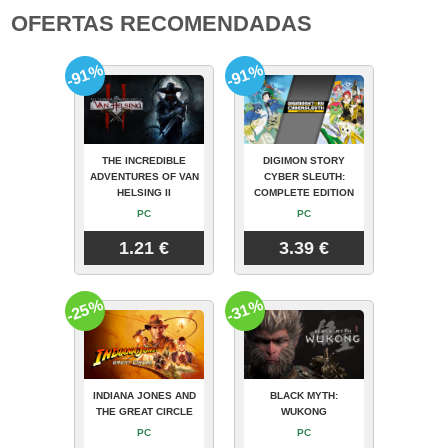
OFERTAS RECOMENDADAS
-91%
-91%
THE INCREDIBLE
DIGIMON STORY
ADVENTURES OF VAN
CYBER SLEUTH:
HELSING II
COMPLETE EDITION
PC
PC
1.21 €
3.39 €
-25%
-31%
INDIANA JONES AND
BLACK MYTH:
THE GREAT CIRCLE
WUKONG
PC
PC