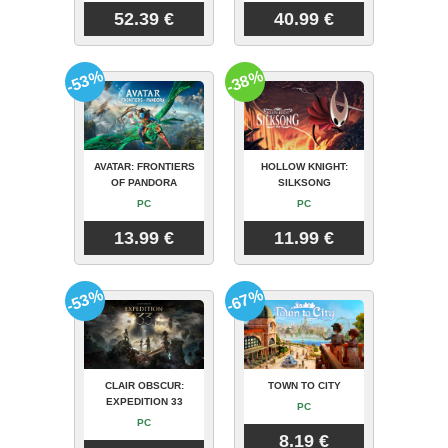
52.39 €
40.99 €
-53%
-38%
AVATAR: FRONTIERS
HOLLOW KNIGHT:
OF PANDORA
SILKSONG
PC
PC
13.99 €
11.99 €
-53%
-67%
CLAIR OBSCUR:
TOWN TO CITY
EXPEDITION 33
PC
PC
8.19 €