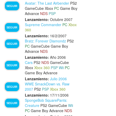
Avatar: The Last Airbender
PS2
SEGUIR
GameCube
Xbox
PC
Game Boy
Advance
NDS
PSP
Lanzamiento:
Octubre 2007
Supreme Commander
PC
Xbox
SEGUIR
360
Lanzamiento:
16/2/2007
Bratz: Forever Diamondz
PS2
SEGUIR
PC
GameCube
Game Boy
Advance
NDS
Lanzamiento:
Año 2006
Cars
PS2
NDS
GameCube
SEGUIR
Xbox
Xbox 360
PSP
Wii
PC
Game Boy Advance
Lanzamiento:
Julio 2006
WWE SmackDown vs. Raw
SEGUIR
2007
PS2
PSP
Xbox 360
Lanzamiento:
17/11/2006
SpongeBob SquarePants:
SEGUIR
Creature
PS2
GameCube
Wii
PC
Game Boy Advance
NDS