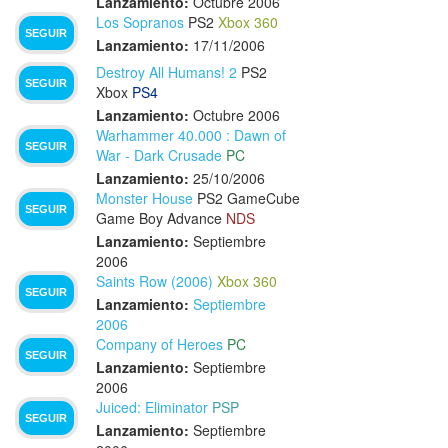
Lanzamiento:
Octubre 2006
Los Sopranos
PS2
Xbox 360
SEGUIR
Lanzamiento:
17/11/2006
Destroy All Humans! 2
PS2
SEGUIR
Xbox
PS4
Lanzamiento:
Octubre 2006
Warhammer 40.000 : Dawn of
SEGUIR
War - Dark Crusade
PC
Lanzamiento:
25/10/2006
Monster House
PS2
GameCube
SEGUIR
Game Boy Advance
NDS
Lanzamiento:
Septiembre
2006
Saints Row (2006)
Xbox 360
SEGUIR
Lanzamiento:
Septiembre
2006
Company of Heroes
PC
SEGUIR
Lanzamiento:
Septiembre
2006
Juiced: Eliminator
PSP
SEGUIR
Lanzamiento:
Septiembre