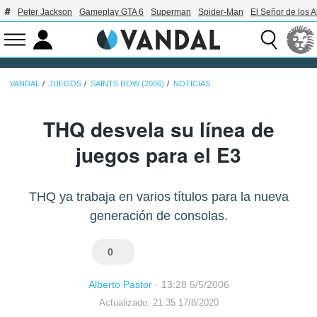
Peter Jackson
Gameplay GTA 6
Superman
Spider-Man
El Señor de los A
VANDAL
JUEGOS
SAINTS ROW (2006)
NOTICIAS
THQ desvela su línea de
juegos para el E3
THQ ya trabaja en varios títulos para la nueva
generación de consolas.
0
Alberto Pastor
·
13:28 5/5/2006
Actualizado: 21:35 17/8/2020