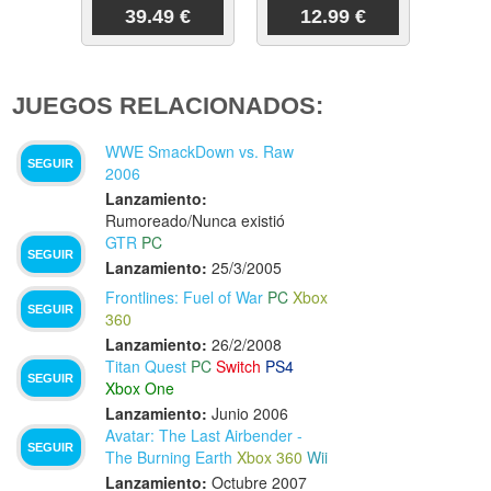
39.49 €
12.99 €
JUEGOS RELACIONADOS:
WWE SmackDown vs. Raw
SEGUIR
2006
Lanzamiento:
Rumoreado/Nunca existió
GTR
PC
SEGUIR
Lanzamiento:
25/3/2005
Frontlines: Fuel of War
PC
Xbox
SEGUIR
360
Lanzamiento:
26/2/2008
Titan Quest
PC
Switch
PS4
SEGUIR
Xbox One
Lanzamiento:
Junio 2006
Avatar: The Last Airbender -
SEGUIR
The Burning Earth
Xbox 360
Wii
Lanzamiento:
Octubre 2007