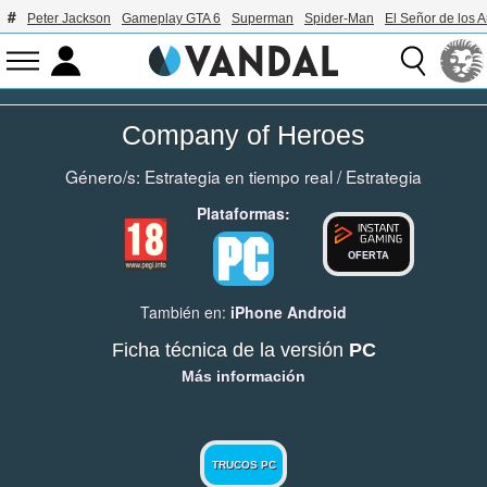
Peter Jackson
Gameplay GTA 6
Superman
Spider-Man
El Señor de los A
Company of Heroes
Género/s:
Estrategia en tiempo real
/
Estrategia
Plataformas:
OFERTA
También en:
iPhone
Android
Ficha técnica de la versión
PC
Más información
TRUCOS PC