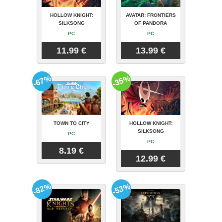
HOLLOW KNIGHT:
AVATAR: FRONTIERS
SILKSONG
OF PANDORA
PC
PC
11.99 €
13.99 €
-67%
-35%
TOWN TO CITY
HOLLOW KNIGHT:
SILKSONG
PC
PC
8.19 €
12.99 €
-82%
-53%