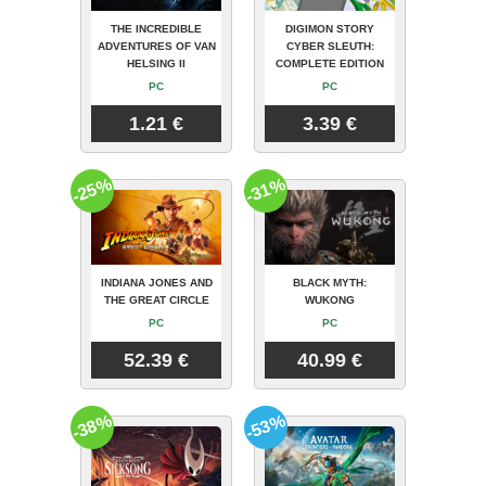
THE INCREDIBLE
DIGIMON STORY
ADVENTURES OF VAN
CYBER SLEUTH:
HELSING II
COMPLETE EDITION
PC
PC
1.21 €
3.39 €
-25%
-31%
INDIANA JONES AND
BLACK MYTH:
THE GREAT CIRCLE
WUKONG
PC
PC
52.39 €
40.99 €
-38%
-53%