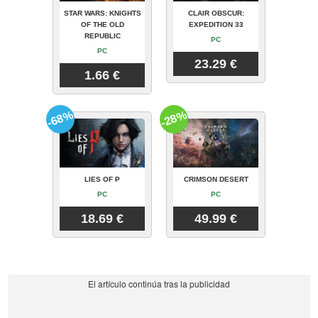
STAR WARS: KNIGHTS
CLAIR OBSCUR:
OF THE OLD
EXPEDITION 33
REPUBLIC
PC
PC
23.29 €
1.66 €
-68%
-28%
LIES OF P
CRIMSON DESERT
PC
PC
18.69 €
49.99 €