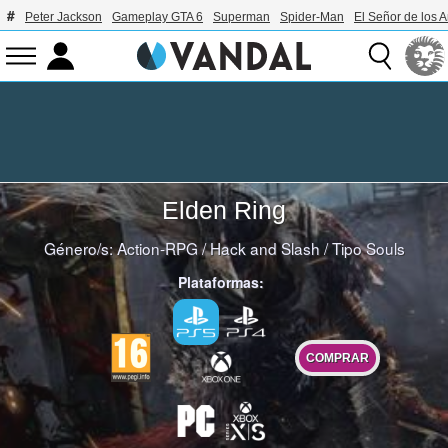
Peter Jackson
Gameplay GTA 6
Superman
Spider-Man
El Señor de los A
Elden Ring
Género/s:
Action-RPG
/
Hack and Slash
/
Tipo Souls
Plataformas:
COMPRAR