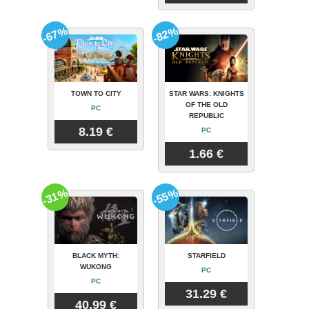
-67%
-82%
TOWN TO CITY
STAR WARS: KNIGHTS
OF THE OLD
PC
REPUBLIC
8.19 €
PC
1.66 €
-31%
-55%
BLACK MYTH:
STARFIELD
WUKONG
PC
PC
31.29 €
40.99 €