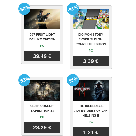
-50%
-91%
007 FIRST LIGHT
DIGIMON STORY
DELUXE EDITION
CYBER SLEUTH:
COMPLETE EDITION
PC
PC
39.49 €
3.39 €
-53%
-91%
CLAIR OBSCUR:
THE INCREDIBLE
EXPEDITION 33
ADVENTURES OF VAN
HELSING II
PC
PC
23.29 €
1.21 €