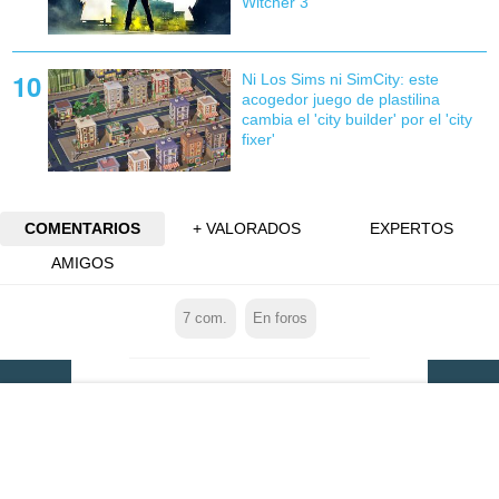
Witcher 3
Ni Los Sims ni SimCity: este
acogedor juego de plastilina
cambia el 'city builder' por el 'city
fixer'
COMENTARIOS
+ VALORADOS
EXPERTOS
AMIGOS
7
com.
En foros