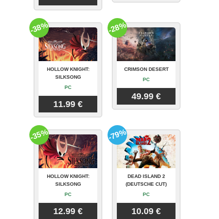
-38%
-28%
HOLLOW KNIGHT:
CRIMSON DESERT
SILKSONG
PC
PC
49.99 €
11.99 €
-35%
-79%
HOLLOW KNIGHT:
DEAD ISLAND 2
SILKSONG
(DEUTSCHE CUT)
PC
PC
12.99 €
10.09 €