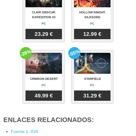
CLAIR OBSCUR:
HOLLOW KNIGHT:
EXPEDITION 33
SILKSONG
PC
PC
23.29 €
12.99 €
-28%
-55%
CRIMSON DESERT
STARFIELD
PC
PC
49.99 €
31.29 €
ENLACES RELACIONADOS:
Fuente 1: IGN