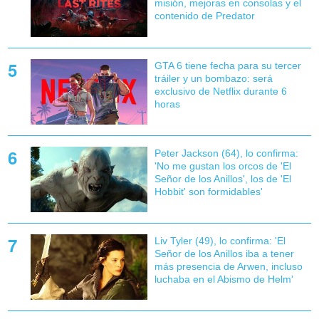
misión, mejoras en consolas y el
contenido de Predator
GTA 6 tiene fecha para su tercer
tráiler y un bombazo: será
exclusivo de Netflix durante 6
horas
Peter Jackson (64), lo confirma:
'No me gustan los orcos de 'El
Señor de los Anillos', los de 'El
Hobbit' son formidables'
Liv Tyler (49), lo confirma: 'El
Señor de los Anillos iba a tener
más presencia de Arwen, incluso
luchaba en el Abismo de Helm'