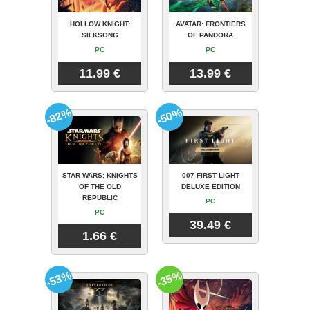
HOLLOW KNIGHT:
AVATAR: FRONTIERS
SILKSONG
OF PANDORA
PC
PC
11.99 €
13.99 €
-82%
-50%
STAR WARS: KNIGHTS
007 FIRST LIGHT
OF THE OLD
DELUXE EDITION
REPUBLIC
PC
PC
39.49 €
1.66 €
-53%
-35%