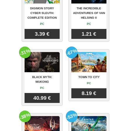
DIGIMON STORY
THE INCREDIBLE
CYBER SLEUTH:
ADVENTURES OF VAN
COMPLETE EDITION
HELSING II
PC
PC
3.39 €
1.21 €
-31%
-67%
BLACK MYTH:
TOWN TO CITY
WUKONG
PC
PC
8.19 €
40.99 €
-38%
-53%