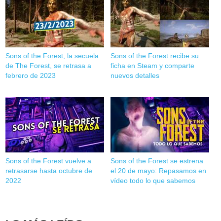
Sons of the Forest, la secuela
Sons of the Forest recibe su
de The Forest, se retrasa a
ficha en Steam y comparte
febrero de 2023
nuevos detalles
Sons of the Forest vuelve a
Sons of the Forest se estrena
retrasarse hasta octubre de
el 20 de mayo: Repasamos en
2022
vídeo todo lo que sabemos