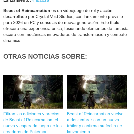
Lanzamiento:
4/8/2026
Beast of Reincarnation
es un videojuego de rol y acción
desarrollado por Crystal Void Studios, con lanzamiento previsto
para 2026 en PC y consolas de nueva generación. Este título
ofrecerá una experiencia única, fusionando elementos de fantasía
oscura con mecánicas innovadoras de transformación y combate
dinámico.
OTRAS NOTICIAS SOBRE:
Filtran las ediciones y precios
Beast of Reincarnation vuelve
de Beast of Reincarnation, el
a deslumbrar con un nuevo
nuevo y esperado juego de los
tráiler y confirma su fecha de
creadores de Pokémon
lanzamiento