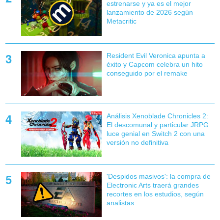
estrenarse y ya es el mejor
lanzamiento de 2026 según
Metacritic
Resident Evil Veronica apunta a
éxito y Capcom celebra un hito
conseguido por el remake
Análisis Xenoblade Chronicles 2:
El descomunal y particular JRPG
luce genial en Switch 2 con una
versión no definitiva
'Despidos masivos': la compra de
Electronic Arts traerá grandes
recortes en los estudios, según
analistas