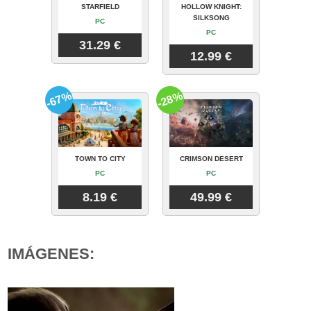
STARFIELD
HOLLOW KNIGHT:
SILKSONG
PC
PC
31.29 €
12.99 €
-67%
-28%
TOWN TO CITY
CRIMSON DESERT
PC
PC
8.19 €
49.99 €
IMÁGENES: