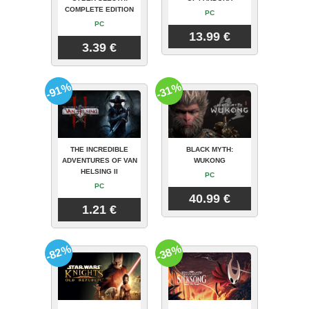
COMPLETE EDITION
PC
PC
13.99 €
3.39 €
-91%
-31%
THE INCREDIBLE
BLACK MYTH:
ADVENTURES OF VAN
WUKONG
HELSING II
PC
PC
40.99 €
1.21 €
-82%
-38%