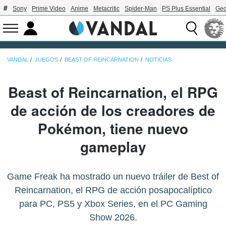
Sony
Prime Video
Anime
Metacritic
Spider-Man
PS Plus Essential
Geo
VANDAL
JUEGOS
BEAST OF REINCARNATION
NOTICIAS
Beast of Reincarnation, el RPG
de acción de los creadores de
Pokémon, tiene nuevo
gameplay
Game Freak ha mostrado un nuevo tráiler de Best of
Reincarnation, el RPG de acción posapocalíptico
para PC, PS5 y Xbox Series, en el PC Gaming
Show 2026.