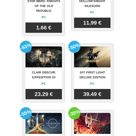
STAR WARS: KNIGHTS
HOLLOW KNIGHT:
OF THE OLD
SILKSONG
REPUBLIC
PC
PC
11.99 €
1.66 €
-53%
-50%
CLAIR OBSCUR:
007 FIRST LIGHT
EXPEDITION 33
DELUXE EDITION
PC
PC
23.29 €
39.49 €
-55%
-35%