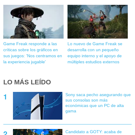
Game Freak responde a las
Lo nuevo de Game Freak se
críticas sobre los gráficos en
desarrolla con un pequeño
sus juegos: 'Nos centramos en
equipo interno y el apoyo de
la experiencia jugable'
múltiples estudios externos
LO MÁS LEÍDO
Sony saca pecho asegurando que
sus consolas son más
económicas que un PC de alta
gama
Candidato a GOTY: acaba de