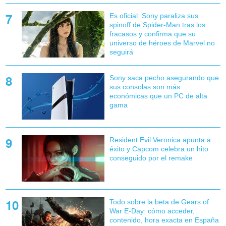
Es oficial: Sony paraliza sus
spinoff de Spider-Man tras los
fracasos y confirma que su
universo de héroes de Marvel no
seguirá
Sony saca pecho asegurando que
sus consolas son más
económicas que un PC de alta
gama
Resident Evil Veronica apunta a
éxito y Capcom celebra un hito
conseguido por el remake
Todo sobre la beta de Gears of
War E-Day: cómo acceder,
contenido, hora exacta en España