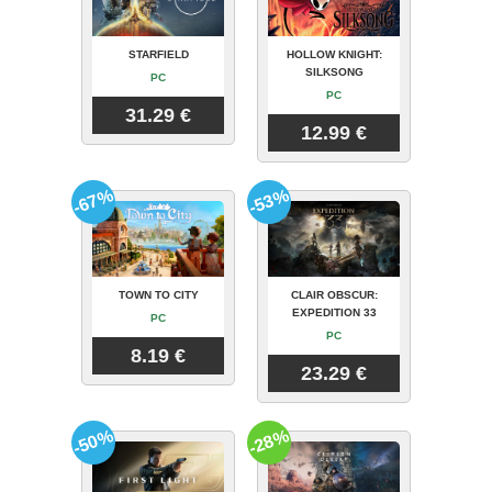
STARFIELD
HOLLOW KNIGHT:
SILKSONG
PC
PC
31.29 €
12.99 €
-67%
-53%
TOWN TO CITY
CLAIR OBSCUR:
EXPEDITION 33
PC
PC
8.19 €
23.29 €
-50%
-28%