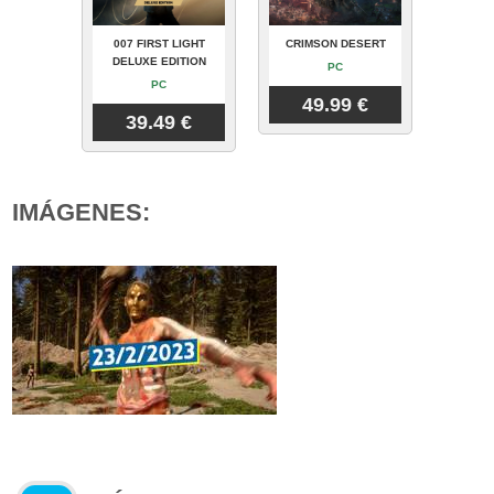
007 FIRST LIGHT
CRIMSON DESERT
DELUXE EDITION
PC
PC
49.99 €
39.49 €
IMÁGENES: