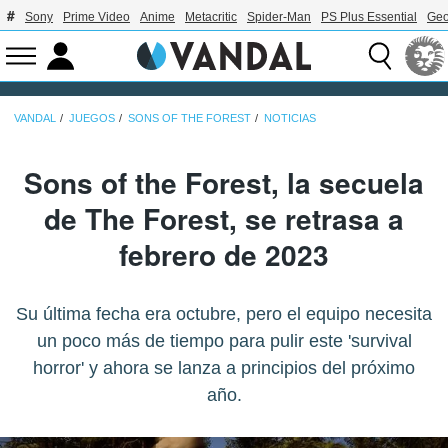
Sony
Prime Video
Anime
Metacritic
Spider-Man
PS Plus Essential
Geo
VANDAL
JUEGOS
SONS OF THE FOREST
NOTICIAS
Sons of the Forest, la secuela
de The Forest, se retrasa a
febrero de 2023
Su última fecha era octubre, pero el equipo necesita
un poco más de tiempo para pulir este 'survival
horror' y ahora se lanza a principios del próximo
año.