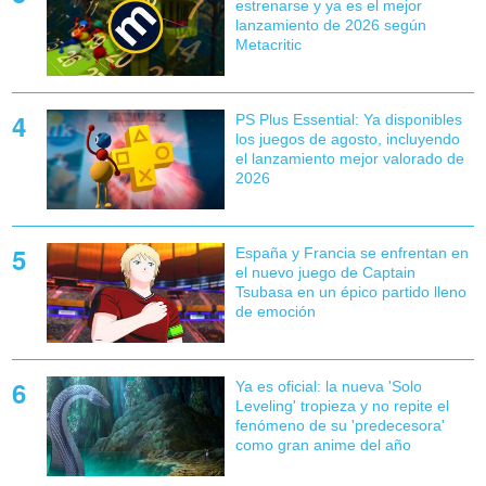
estrenarse y ya es el mejor
lanzamiento de 2026 según
Metacritic
PS Plus Essential: Ya disponibles
los juegos de agosto, incluyendo
el lanzamiento mejor valorado de
2026
España y Francia se enfrentan en
el nuevo juego de Captain
Tsubasa en un épico partido lleno
de emoción
Ya es oficial: la nueva 'Solo
Leveling' tropieza y no repite el
fenómeno de su 'predecesora'
como gran anime del año