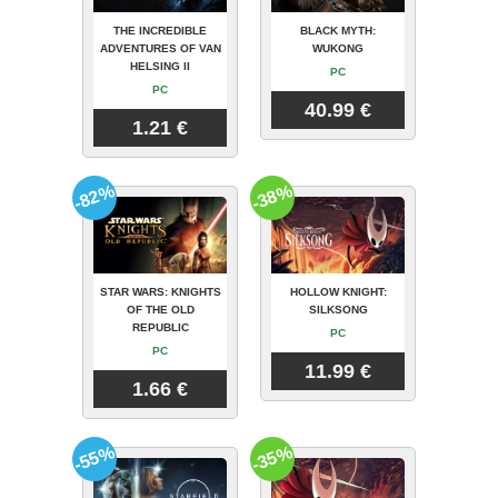
THE INCREDIBLE
BLACK MYTH:
ADVENTURES OF VAN
WUKONG
HELSING II
PC
PC
40.99 €
1.21 €
-82%
-38%
STAR WARS: KNIGHTS
HOLLOW KNIGHT:
OF THE OLD
SILKSONG
REPUBLIC
PC
PC
11.99 €
1.66 €
-55%
-35%