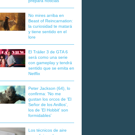
prepara noticias
No mires arriba en
Beast of Reincarnation:
la curiosidad te matará
y tiene sentido en el
lore
El Tráiler 3 de GTA 6
será como una serie
con gameplay y tendrá
sentido que se emita en
Netflix
Peter Jackson (64), lo
confirma: 'No me
gustan los orcos de 'El
Señor de los Anillos',
los de 'El Hobbit' son
formidables'
Los técnicos de aire