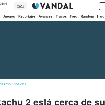
GTA 6
Más ↓
Juegos
Reportajes
Avances
Trucos
Foro
Random
Hard
 REGRESO
NOTICIAS
kachu 2 está cerca de su 