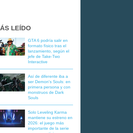
ÁS LEÍDO
GTA 6 podría salir en
formato físico tras el
lanzamiento, según el
jefe de Take-Two
Interactive
Así de diferente iba a
ser Demon's Souls: en
primera persona y con
monstruos de Dark
Souls
Solo Leveling Karma
mantiene su estreno en
2026: el juego más
importante de la serie