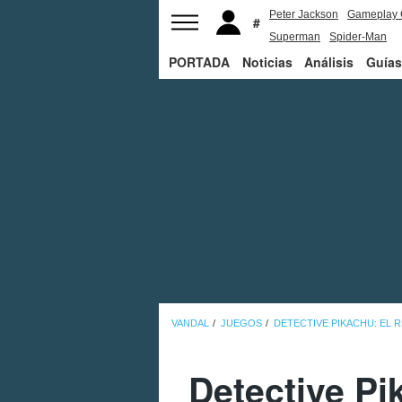
Peter Jackson
Gameplay 
Superman
Spider-Man
PORTADA
Noticias
Análisis
Guías
VANDAL
JUEGOS
DETECTIVE PIKACHU: EL
Detective Pi