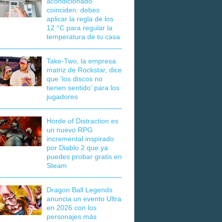
acondicionado
coinciden: debes
aplicar la regla de los
12 °C para regular la
temperatura de tu casa
Take-Two, la empresa
matriz de Rockstar, dice
que 'los discos no
tienen sentido' para los
jugadores
Horde of Distraction es
un nuevo RPG
incremental inspirado
por Diablo 2 que ya
puedes probar gratis en
Steam
Dragon Ball Legends
anuncia un evento Ultra
en 2026 con los
personajes más