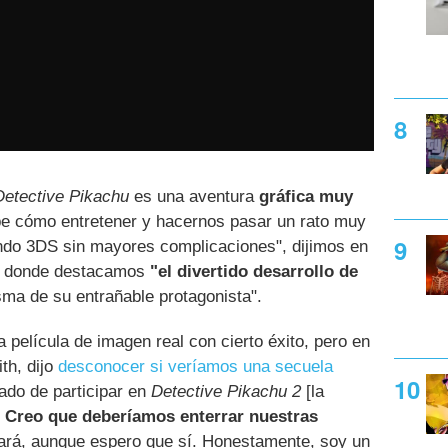
Detective Pikachu
es una aventura
gráfica muy
e cómo entretener y hacernos pasar un rato muy
endo 3DS sin mayores complicaciones", dijimos en
, donde destacamos
"el divertido desarrollo de
sma de su entrañable protagonista".
 película de imagen real con cierto éxito, pero en
th, dijo
desconocer si veríamos una secuela
tado de participar en
Detective Pikachu 2
[la
. Creo que deberíamos enterrar nuestras
hará, aunque espero que sí. Honestamente, soy un