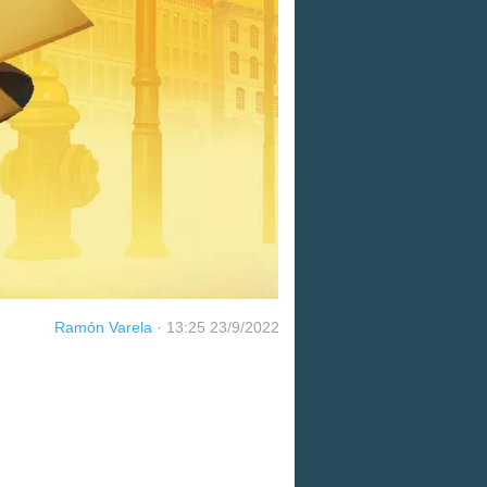
Ramón Varela
·
13:25 23/9/2022