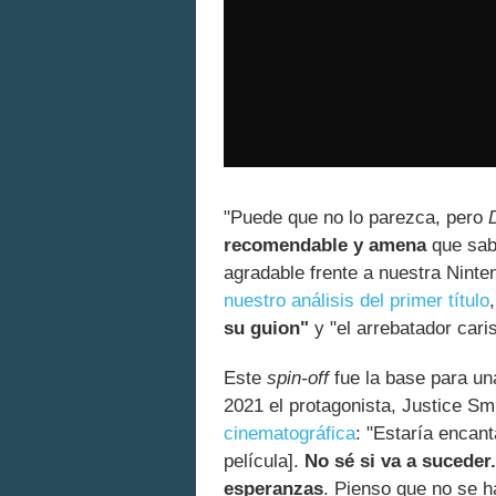
"Puede que no lo parezca, pero
recomendable y amena
que sab
agradable frente a nuestra Nint
nuestro análisis del primer título
su guion"
y "el arrebatador cari
Este
spin-off
fue la base para una
2021 el protagonista, Justice Smi
cinematográfica
: "Estaría encan
película].
No sé si va a suceder
esperanzas
. Pienso que no se 