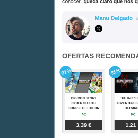
conocer,
queda claro que nos 
Manu Delgado
OFERTAS RECOMEND
-91%
-91%
DIGIMON STORY
THE INCRE
CYBER SLEUTH:
ADVENTURES
COMPLETE EDITION
HELSING
PC
PC
3.39 €
1.21