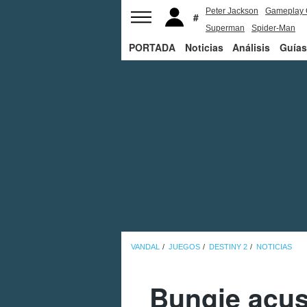
Peter Jackson
Gameplay 
Superman
Spider-Man
PORTADA
Noticias
Análisis
Guías
VANDAL
JUEGOS
DESTINY 2
NOTICIAS
Bungie acus