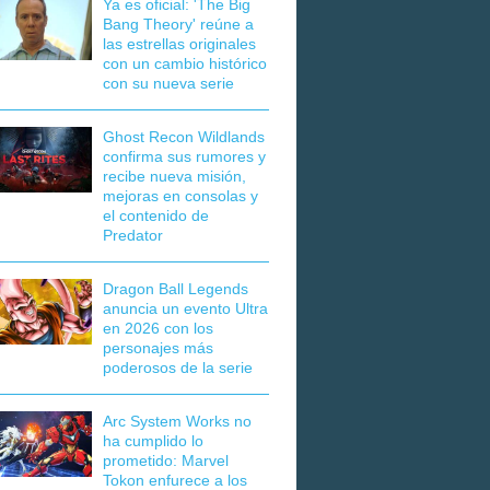
Ya es oficial: 'The Big
Bang Theory' reúne a
las estrellas originales
con un cambio histórico
con su nueva serie
Ghost Recon Wildlands
confirma sus rumores y
recibe nueva misión,
mejoras en consolas y
el contenido de
Predator
Dragon Ball Legends
anuncia un evento Ultra
en 2026 con los
personajes más
poderosos de la serie
Arc System Works no
ha cumplido lo
prometido: Marvel
Tokon enfurece a los