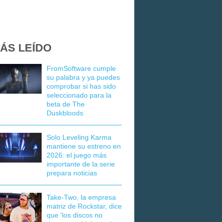
ÁS LEÍDO
FromSoftware cumple
su palabra y ya puedes
comprobar si has sido
seleccionado para la
beta de The
Duskbloods
Solo Leveling Karma
mantiene su estreno en
2026: el juego más
importante de la serie
prepara noticias
Take-Two, la empresa
matriz de Rockstar, dice
que 'los discos no