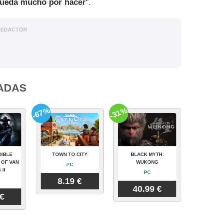
queda mucho por hacer
".
REDACTOR
ADAS
-67%
-31%
DIBLE
TOWN TO CITY
BLACK MYTH:
 OF VAN
WUKONG
PC
 II
PC
8.19 €
40.99 €
 €