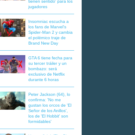
tienen sentido' para los
jugadores
Insomniac escucha a
los fans de Marvel's
Spider-Man 2 y cambia
el polémico traje de
Brand New Day
GTA 6 tiene fecha para
su tercer tráiler y un
bombazo: será
exclusivo de Netflix
durante 6 horas
Peter Jackson (64), lo
confirma: 'No me
gustan los orcos de 'El
Señor de los Anillos',
los de 'El Hobbit' son
formidables'