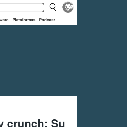
ware
Plataformas
Podcast
y crunch: Su