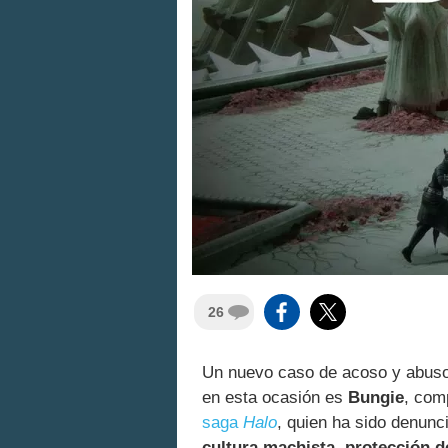
26
Un nuevo caso de acoso y abuso h
en esta ocasión es
Bungie
, com
saga
Halo
, quien ha sido denun
cultura machista, protección 