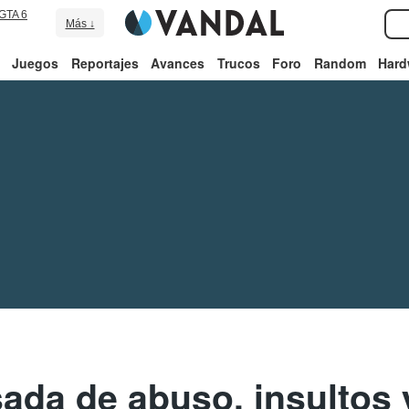
GTA 6
Más ↓
Juegos
Reportajes
Avances
Trucos
Foro
Random
Hard
ada de abuso, insultos 