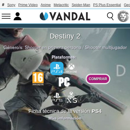
Sony
Prime Video
Anime
Metacritic
Spider-Man
PS Plus Essential
Geo
Destiny 2
Género/s:
Shooter en primera persona
/
Shooter multijugador
Plataformas:
COMPRAR
Ficha técnica de la versión
PS4
Más información