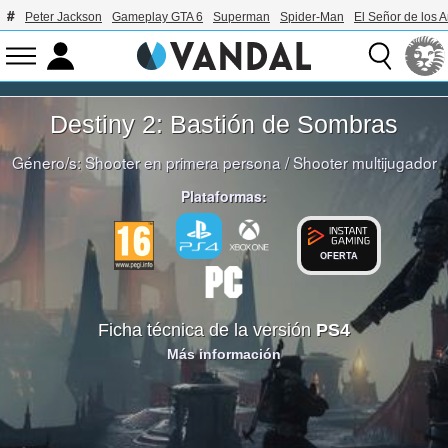
Peter Jackson
Gameplay GTA 6
Superman
Spider-Man
El Señor de los A
Destiny 2: Bastión de Sombras
Género/s:
Shooter en primera persona
/
Shooter multijugador
Plataformas:
OFERTA
Ficha técnica de la versión
PS4
Más información