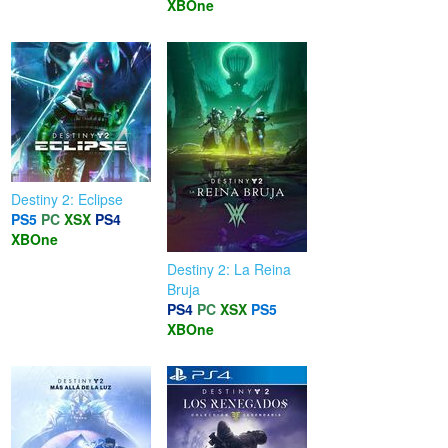
XBOne
Destiny 2: Eclipse
PS5
PC
XSX
PS4
XBOne
Destiny 2: La Reina
Bruja
PS4
PC
XSX
PS5
XBOne