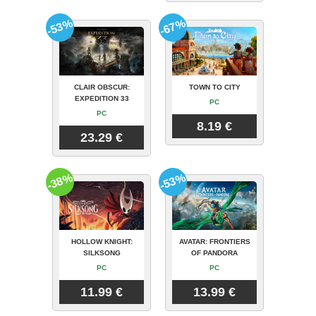
-53%
-67%
CLAIR OBSCUR:
TOWN TO CITY
EXPEDITION 33
PC
PC
8.19 €
23.29 €
-38%
-53%
HOLLOW KNIGHT:
AVATAR: FRONTIERS
SILKSONG
OF PANDORA
PC
PC
11.99 €
13.99 €