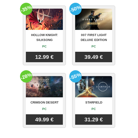
-35%
-50%
HOLLOW KNIGHT:
007 FIRST LIGHT
SILKSONG
DELUXE EDITION
PC
PC
12.99 €
39.49 €
-28%
-55%
CRIMSON DESERT
STARFIELD
PC
PC
49.99 €
31.29 €