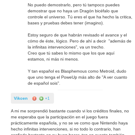
No puedo demostrarlo, pero tú tampoco puedes
demostrar que no haya un Dragón bicéfalo que
controle el universo. Tú eres el que ha hecho la critica,
bases y pruebas debes tener (imagino).
Estoy seguro de que habrán revisado el avance y el
cómo de éste, lógico. Pero de ahí a decir "además de
la infinitas intervenciones", va un trecho.
Creo que tú sabes lo mismo que los que aquí
estamos, ni más ni menos.
Y tan español es Blasphemous como Metroid, dudo
que uno tenga el PoweUp más alto de "A ver cuanto
de español sois".
Vikcen
+1
A mi me sorprendió bastante cuando vi los créditos finales, no
me esperaba que la participación en el juego fuera
prácticamente española, y no se ve como que Nintendo haya
hecho infinitas intervenciones, si no todo lo contrario, han
confiado bastante en su buen hacer, ten en cuenta también