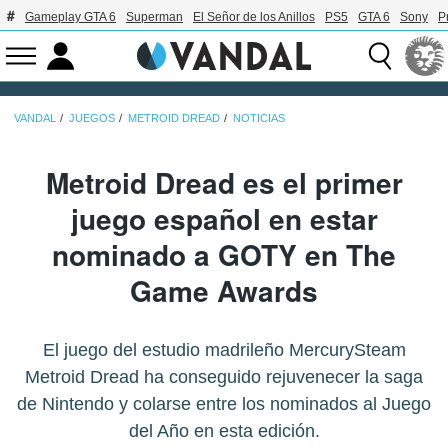
Gameplay GTA 6
Superman
El Señor de los Anillos
PS5
GTA 6
Sony
P
VANDAL
JUEGOS
METROID DREAD
NOTICIAS
Metroid Dread es el primer
juego español en estar
nominado a GOTY en The
Game Awards
El juego del estudio madrileño MercurySteam
Metroid Dread ha conseguido rejuvenecer la saga
de Nintendo y colarse entre los nominados al Juego
del Año en esta edición.