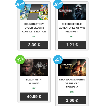
-91%
-91%
DIGIMON STORY
THE INCREDIBLE
CYBER SLEUTH:
ADVENTURES OF VAN
COMPLETE EDITION
HELSING II
PC
PC
3.39 €
1.21 €
-31%
-82%
BLACK MYTH:
STAR WARS: KNIGHTS
WUKONG
OF THE OLD
REPUBLIC
PC
PC
40.99 €
1.66 €