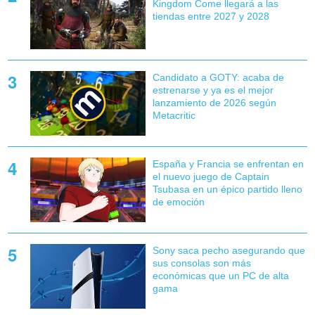
Kingdom Come llegará a las
tiendas entre 2027 y 2028
Candidato a GOTY: acaba de
estrenarse y ya es el mejor
lanzamiento de 2026 según
Metacritic
España y Francia se enfrentan en
el nuevo juego de Captain
Tsubasa en un épico partido lleno
de emoción
Sony saca pecho asegurando que
sus consolas son más
económicas que un PC de alta
gama