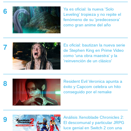
Ya es oficial: la nueva 'Solo
Leveling' tropieza y no repite el
fenómeno de su 'predecesora'
como gran anime del año
Es oficial: bautizan la nueva serie
de Stephen King en Prime Video
como 'una obra maestra' y la
'reinvención de un clásico'
Resident Evil Veronica apunta a
éxito y Capcom celebra un hito
conseguido por el remake
Análisis Xenoblade Chronicles 2:
El descomunal y particular JRPG
luce genial en Switch 2 con una