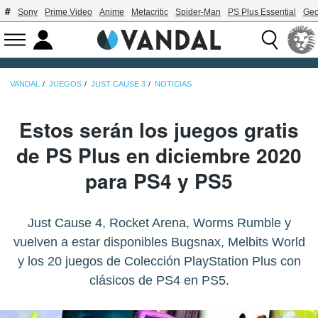
Sony
Prime Video
Anime
Metacritic
Spider-Man
PS Plus Essential
Geo
VANDAL
JUEGOS
JUST CAUSE 3
NOTICIAS
Estos serán los juegos gratis
de PS Plus en diciembre 2020
para PS4 y PS5
Just Cause 4, Rocket Arena, Worms Rumble y
vuelven a estar disponibles Bugsnax, Melbits World
y los 20 juegos de Colección PlayStation Plus con
clásicos de PS4 en PS5.