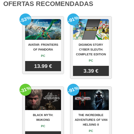
OFERTAS RECOMENDADAS
-53%
-91%
AVATAR: FRONTIERS
DIGIMON STORY
OF PANDORA
CYBER SLEUTH:
COMPLETE EDITION
PC
PC
13.99 €
3.39 €
-31%
-91%
BLACK MYTH:
THE INCREDIBLE
WUKONG
ADVENTURES OF VAN
HELSING II
PC
PC