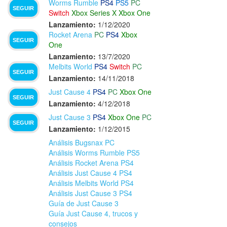
Worms Rumble
PS4
PS5
PC
SEGUIR
Switch
Xbox Series X
Xbox One
Lanzamiento:
1/12/2020
Rocket Arena
PC
PS4
Xbox
SEGUIR
One
Lanzamiento:
13/7/2020
Melbits World
PS4
Switch
PC
SEGUIR
Lanzamiento:
14/11/2018
Just Cause 4
PS4
PC
Xbox One
SEGUIR
Lanzamiento:
4/12/2018
Just Cause 3
PS4
Xbox One
PC
SEGUIR
Lanzamiento:
1/12/2015
Análisis Bugsnax PC
Análisis Worms Rumble PS5
Análisis Rocket Arena PS4
Análisis Just Cause 4 PS4
Análisis Melbits World PS4
Análisis Just Cause 3 PS4
Guía de Just Cause 3
Guía Just Cause 4, trucos y
consejos