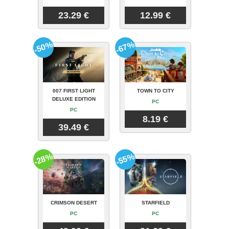
23.29 €
12.99 €
-50%
-67%
007 FIRST LIGHT
TOWN TO CITY
DELUXE EDITION
PC
PC
8.19 €
39.49 €
-28%
-55%
CRIMSON DESERT
STARFIELD
PC
PC